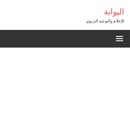
Alle
 Giriş
البوابة
a
conten
للإعلام والتوجيه التربوي