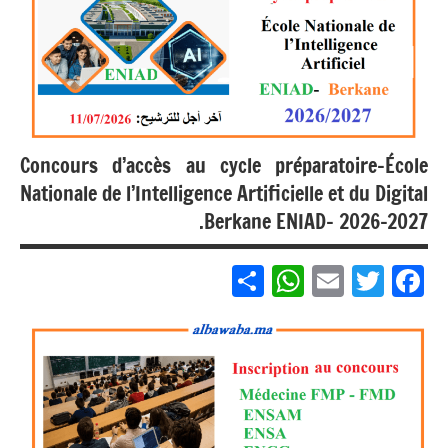
مباريات
بالباك +
1 وما
فوق
Concours d’accès au cycle préparatoire-École
Nationale de l’Intelligence Artificielle et du Digital
Berkane ENIAD- 2026-2027.
Partager
WhatsApp
Email
Twitter
Facebook
Non
classé
مباريات