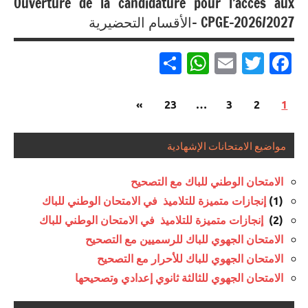
Ouverture de la candidature pour l’accès aux
وما
CPGE-2026/2027 -الأقسام التحضيرية
دونه
Partager
WhatsApp
Email
Twitter
Facebook
Pagination
Articles
»
23
…
3
2
1
مباريات
des
suivants
مباريات
publications
مواضيع الامتحانات الإشهادية
بالباك +
1 وما
الامتحان الوطني للباك مع التصحيح
فوق
إنجازات متميزة للتلاميذ في الامتحان الوطني للباك
(1)
إنجازات متميزة للتلاميذ في الامتحان الوطني للباك
(2)
الامتحان الجهوي للباك للرسميين مع التصحيح
الامتحان الجهوي للباك للأحرار مع التصحيح
الامتحان الجهوي للثالثة ثانوي إعدادي وتصحيحها