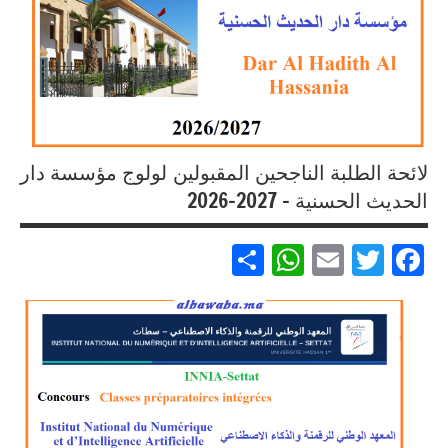
مباريات
بالباك +
1 وما
فوق
لائحة الطلبة الناجحين المقبولين لولوج مؤسسة دار
الحديث الحسنية – 2027-2026
Partager
WhatsApp
Email
Twitter
Facebook
مباريات
مباريات
بالباك +
1 وما
فوق