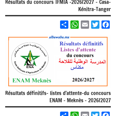
Résultats du concours IFMIA -2026/2027 – Casa-
Kénitra-Tanger
Partager
WhatsApp
Email
Twitter
Facebook
مباريات
مباريات
بالباك +
1 وما
فوق
Résultats définitifs- listes d’attente-du concours
ENAM – Meknès – 2026/2027
Partager
WhatsApp
Email
Twitter
Facebook