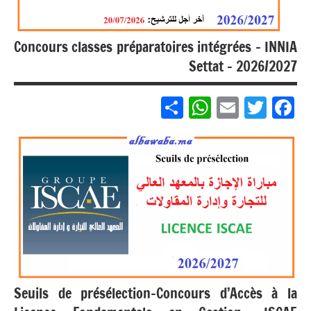
Concours classes préparatoires intégrées – INNIA
Settat – 2026/2027
Partager
WhatsApp
Email
Twitter
Facebook
Non
classé
مباريات
مباريات
بالباك +
1 وما
فوق
Seuils de présélection-Concours d’Accès à la