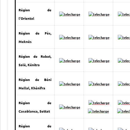
Région de
l’Oriental
Région de Fès,
Meknès
Région de Rabat,
Salé, Kénitra
Région de Béni
Mellal, Khénifra
Région de
Casablanca, Settat
Région de