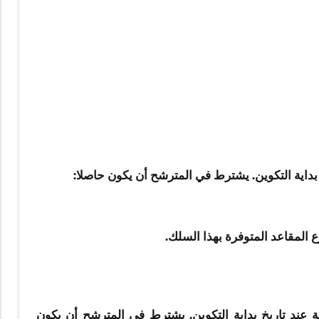
لجه المرشحون الذين لا يتعدى عمرهم 30 سنة عند تاريخ بداية التكوين. يشترط في المترشح أن يكون