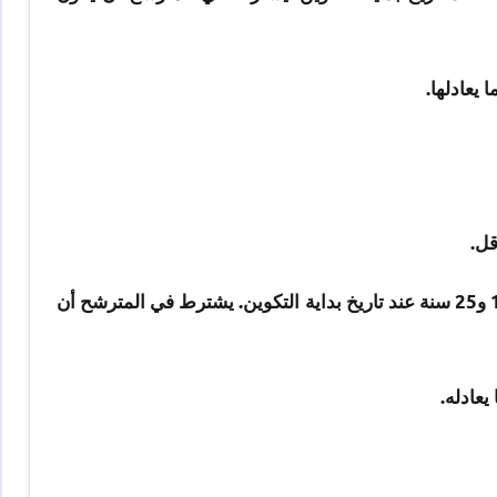
 يعادلها.
قل.
مفتوح في وجه المرشحين الذين يتراوح عمرهم بين 15 و25 سنة عند تاريخ بداية التكوين. يشترط في المترشح أن
يعادله.