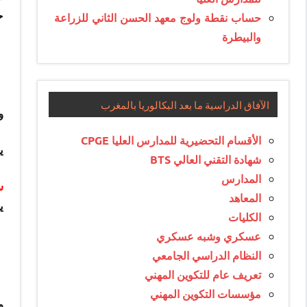
ح
حساب نقطة ولوج معهد الحسن الثاني للزراعة
والبيطرة
الآفاق الدراسية ما بعد البكالوريا بالمغرب
و
الأقسام التحضيرية للمدارس العليا CPGE
ي
شهادة التقني العالي BTS
المدارس
س
المعاهد
ي
الكليات
عسكري وشبه عسكري
النظام الدراسي الجامعي
تعريف عام للتكوين المهني
مؤسسات التكوين المهني
و