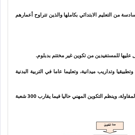
ة من التعليم الابتدائي بكاملها والذين تتراوح أعمارهم
ليها للمستفيدين من تكوين غير مختتم بدبلوم.
طبيقيا وتداريب ميدانية، وتعليما عاما في التربية البدنية
يقضي المتدربون فترة تدريبية تتراوح بين شهر وشهرين في السنة بالمقاولة، وينظم التكوين المهني حاليا فيما يقارب 300 شعبة