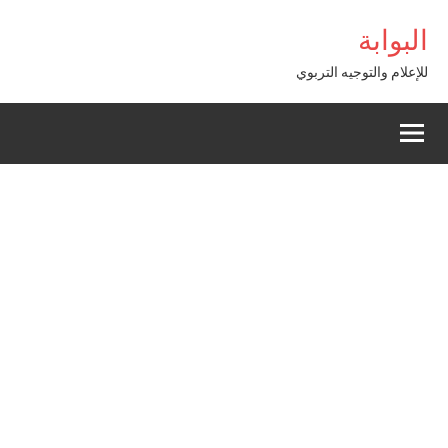
Alle
om Giriş
البوابة
a
conten
للإعلام والتوجيه التربوي