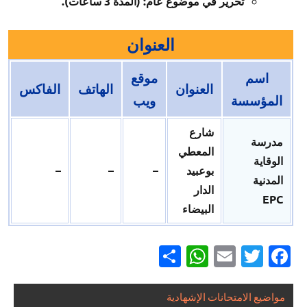
تحرير في موضوع عام: (المدة 3 ساعات).
العنوان
اسم
موقع
العنوان
الهاتف
الفاكس
المؤسسة
ويب
شارع
مدرسة
المعطي
الوقاية
بوعبيد
–
–
–
المدنية
الدار
EPC
البيضاء
Partager
WhatsApp
Email
Twitter
Facebook
مواضيع الامتحانات الإشهادية