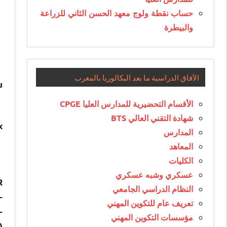
حساب نقطة ولوج معهد الحسن الثاني للزراعة
والبيطرة
الآفاق الدراسية ما بعد البكالوريا بالمغرب
u
الأقسام التحضيرية للمدارس العليا CPGE
شهادة التقني العالي BTS
x
المدارس
المعاهد
الكليات
عسكري وشبه عسكري
R
النظام الدراسي الجامعي
ier non complet sera éliminé lors de la présélection.
تعريف عام للتكوين المهني
مؤسسات التكوين المهني
.