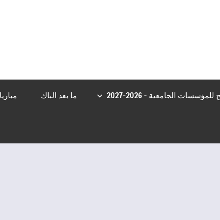
asibom
Casibom
Grandpashabet Giriş
Casibom
Casibom Girişleri
Be
مؤسسات الجامعية – 2026-2027
ما بعد الباك
مباري