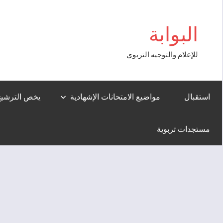
Aller
tcio
au
البوابة
contenu
للإعلام والتوجيه التربوي
استقبال
مواضيع الامتحانات الإشهادية
يخص الترشيح لل
مستجدات تربوية