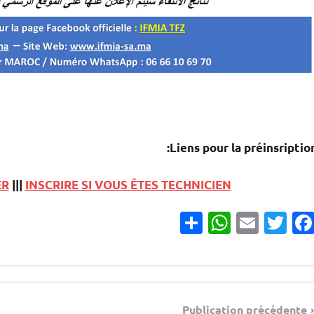
Liens pour la préinsription
ER
|||
INSCRIRE SI VOUS ÊTES TECHNICIEN
Partager
WhatsApp
Email
Twitter
Facebook
مباريات
Navigatio
مباريات
Publication précédente