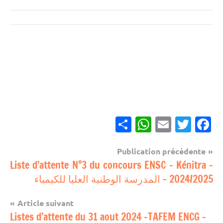
Partager
WhatsApp
Email
Twitter
Facebook
Navigation
Publication précédente
مباريات
Liste d’attente N°3 du concours ENSC – Kénitra –
de
2024/2025 – المدرسة الوطنية العليا للكيمياء
l’article
Article suivant
Listes d’attente du 31 aout 2024 -TAFEM ENCG –