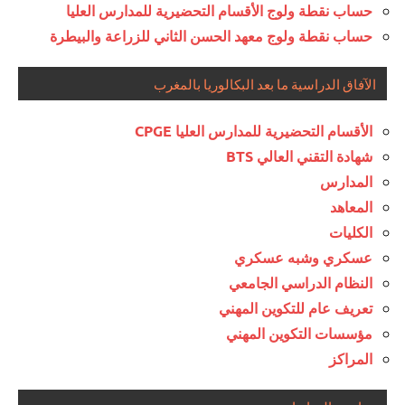
حساب نقطة ولوج الأقسام التحضيرية للمدارس العليا
حساب نقطة ولوج معهد الحسن الثاني للزراعة والبيطرة
الآفاق الدراسية ما بعد البكالوريا بالمغرب
الأقسام التحضيرية للمدارس العليا CPGE
شهادة التقني العالي BTS
المدارس
المعاهد
الكليات
عسكري وشبه عسكري
النظام الدراسي الجامعي
تعريف عام للتكوين المهني
مؤسسات التكوين المهني
المراكز