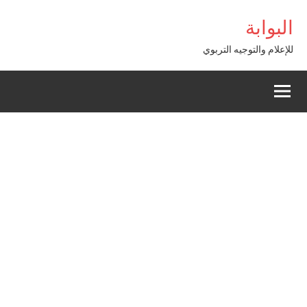
Alle
m Giriş
البوابة
a
conten
للإعلام والتوجيه التربوي