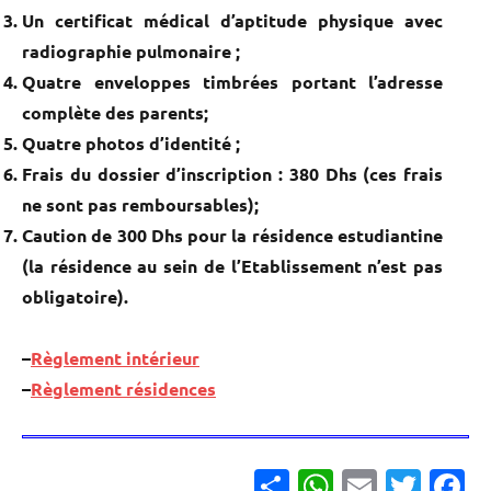
Un certificat médical d’aptitude physique avec
radiographie pulmonaire ;
Quatre enveloppes timbrées portant l’adresse
complète des parents;
Quatre photos d’identité ;
Frais du dossier d’inscription : 380 Dhs (ces frais
ne sont pas remboursables);
Caution de 300 Dhs pour la résidence estudiantine
(la résidence au sein de l’Etablissement n’est pas
obligatoire).
–
Règlement intérieur
–
Règlement résidences
Partager
WhatsApp
Email
Twitter
Facebook