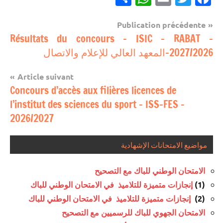
Navigation
Publication précédente
مباريات
Résultats du concours – ISIC – RABAT –
de
2027/2026-المعهد العالي للإعلام والاتصال
مباريات
l’article
بالباك +
Article suivant
1 وما
Concours d’accès aux filières licences de
فوق
l’institut des sciences du sport – ISS-FES –
2026/2027
مواضيع الامتحانات الإشهادية
الامتحان الوطني للباك مع التصحيح
إنجازات متميزة للتلاميذ في الامتحان الوطني للباك
(1)
إنجازات متميزة للتلاميذ في الامتحان الوطني للباك
(2)
الامتحان الجهوي للباك للرسميين مع التصحيح