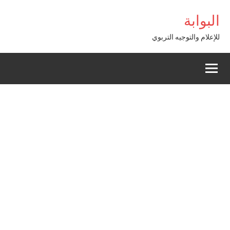
Alle
om
Casibom
البوابة
a
conten
للإعلام والتوجيه التربوي