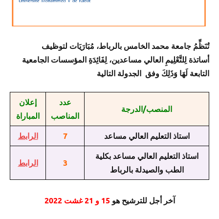
تُنَظِّمُ جامعة محمد الخامس بالرباط، مُبَارَيَات لتوظيف
أساتذة
لِلتَّعْلِيمِ العالي مساعدين،
لِفَائِدَةِ المؤسسات الجامعية
التابعة لَهَا وَذَلِكَ وفق الجدولة التالية
عدد
إعلان
المنصب/الدرجة
المناصب
المباراة
استاذ التعليم العالي مساعد
7
الرابط
استاذ التعليم العالي مساعد بكلية
3
الرابط
الطب والصيدلة بالرباط
آخر أجل للترشيح هو
15 و 21
غشت
2022