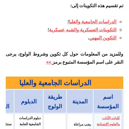
تم تقسيم هذه التكوينات إلى:
الدراسات الجامعية والعليا
؛
التكوينات العسكرية والشبه عسكرية
؛
التكوين المهني
.
وللمزيد من المعلومات حول كل تكوين وشروط الولوج، يرجى
النقر على اسم المؤسسة المتبوع برمز
>>
الدراسات الجامعية والعليا
اسم
طريقة
مد
المدينة
الدبلوم
المؤسسة
الولوج
التك
كليات الآداب
دبلوم الدراسات
والعلوم الإنسانية
الجامعیة العامة
سنتان
یجب مراعاة