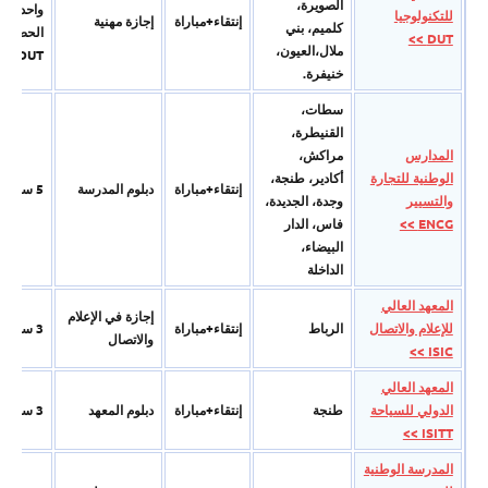
الصویرة،
واحدة بع
للتكنولوجيا
إنتقاء+مباراة
إجازة مھنیة
كلمیم، بني
الحصول 
DUT >>
ملال،العیون،
DUT)
خنیفرة.
سطات،
القنیطرة،
المدارس
مراكش،
الوطنية للتجارة
أكادیر، طنجة،
إنتقاء+مباراة
دبلوم المدرسة
5 سنوات
والتسيير
وجدة، الجدیدة،
ENCG >>
فاس، الدار
البيضاء،
الداخلة
المعهد العالي
إجازة في الإعلام
للإعلام والاتصال
الرباط
إنتقاء+مباراة
3 سنوات
والاتصال
ISIC >>
المعهد العالي
الدولي للسياحة
طنجة
إنتقاء+مباراة
دبلوم المعھد
3 سنوات
ISITT >>
المدرسة الوطنية