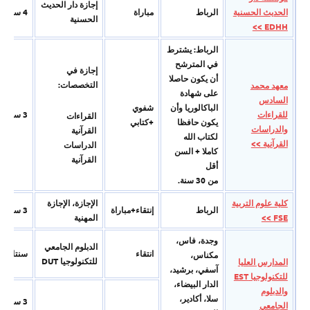
إجازة دار الحدیث
الحديث الحسنية
الرباط
مباراة
4 سنوات
الحسنیة
EDHH >>
الرباط: يشترط
في المترشح
إجازة في
أن يكون حاصلا
التخصصات:
معهد محمد
على شهادة
السادس
الباكالوريا وأن
شفوي
للقراءات
3 سنوات
القراءات
يكون حافظا
+كتابي
والدراسات
القرآنية
لكتاب الله
القرآنية >>
الدراسات
كاملا + السن
القرآنية
أقل
من 30 سنة.
كلية علوم التربية
الإجازة، الإجازة
الرباط
إنتقاء+مباراة
3 سنوات
FSE >>
المھنیة
وجدة، فاس،
الدبلوم الجامعي
انتقاء
سنتان
مكناس،
للتكنولوجيا DUT
المدارس العليا
آسفي، برشید،
للتكنولوجيا EST
الدار البيضاء،
والدبلوم
سلا، أكادیر،
3 سنوات
الجامعي