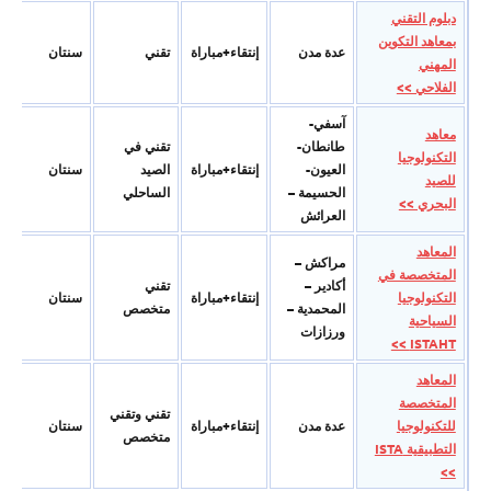
دبلوم التقني
بمعاهد التكوين
عدة مدن
إنتقاء+مباراة
تقني
سنتان
المهني
الفلاحي >>
آسفي-
معاهد
طانطان-
تقني في
التكنولوجيا
العیون-
إنتقاء+مباراة
الصید
سنتان
للصيد
الحسیمة –
الساحلي
البحري >>
العرائش
المعاھد
مراكش –
المتخصصة في
أكادیر –
تقني
التكنولوجیا
إنتقاء+مباراة
سنتان
المحمدیة –
متخصص
السیاحیة
ورزازات
ISTAHT >>
المعاھد
المتخصصة
تقني وتقني
للتكنولوجیا
عدة مدن
إنتقاء+مباراة
سنتان
متخصص
التطبیقیة ISTA
>>