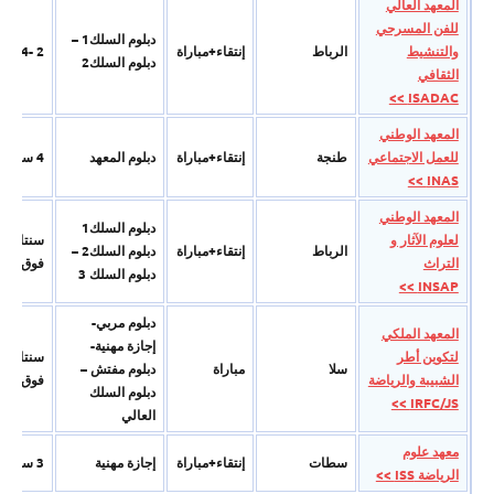
المعهد العالي
للفن المسرحي
دبلوم السلك1 –
والتنشيط
الرباط
إنتقاء+مباراة
2 -4 سنوات
دبلوم السلك2
الثقافي
ISADAC >>
المعهد الوطني
للعمل الاجتماعي
طنجة
إنتقاء+مباراة
دبلوم المعھد
4 سنوات
INAS >>
المعهد الوطني
دبلوم السلك1
لعلوم الآثار و
سنتان فم
الرباط
إنتقاء+مباراة
دبلوم السلك2 –
التراث
فوق
دبلوم السلك 3
INSAP >>
دبلوم مربي-
المعهد الملكي
إجازة مھنیة-
لتكوين أطر
سنتان فم
سلا
مباراة
دبلوم مفتش –
الشبيبة والرياضة
فوق
دبلوم السلك
IRFC/JS >>
العالي
معھد علوم
سطات
إنتقاء+مباراة
إجازة مھنیة
3 سنوات
الریاضة ISS >>