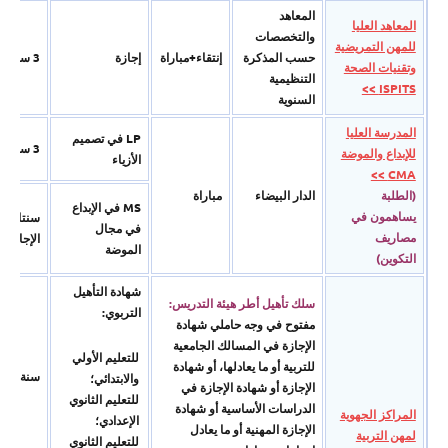
المعاھد
المعاهد العليا
والتخصصات
للمهن التمريضية
حسب المذكرة
إنتقاء+مباراة
إجازة
3 سنوات
وتقنيات الصحة
التنظیمیة
ISPITS >>
السنویة
المدرسة العليا
LP في تصميم
3 سنوات
للإبداع والموضة
الأزياء
CMA >>
(الطلبة
الدار البيضاء
مباراة
MS في الإبداع
یساھمون في
سنتان بع
في مجال
مصاریف
الإجازة
الموضة
التكوین)
شھادة التأھیل
سلك تأهيل أطر هيئة التدريس:
التربوي:
مفتوح في وجه حاملي شهادة
الإجازة في المسالك الجامعية
للتعلیم الأولي
للتربية أو ما يعادلها، أو شهادة
سنة واحد
والابتدائي؛
الإجازة أو شهادة الإجازة في
للتعلیم الثانوي
الدراسات الأساسية أو شهادة
المراكز الجهوية
الإعدادي؛
الإجازة المهنية أو ما يعادل
لمهن التربية
للتعلیم الثانوي