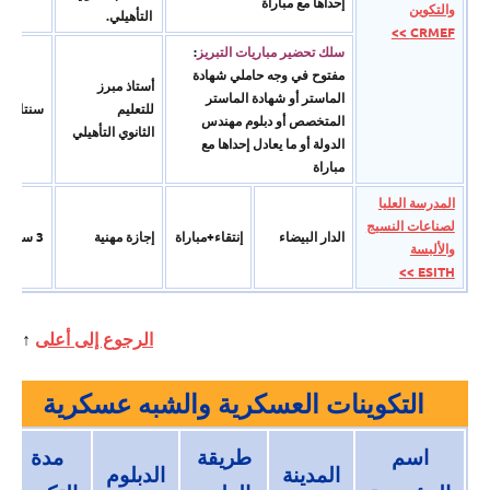
إحداها مع مباراة
والتكوين
التأھیلي.
CRMEF >>
سلك تحضير مباريات التبريز
:
مفتوح في وجه حاملي شھادة
أستاذ مبرز
الماستر أو شھادة الماستر
للتعلیم
سنتان
المتخصص أو دبلوم مھندس
الثانوي التأھیلي
الدولة أو ما یعادل إحداھا مع
مباراة
المدرسة العليا
لصناعات النسيج
الدار البیضاء
إنتقاء+مباراة
إجازة مھنیة
3 سنوات
والألبسة
ESITH >>
الرجوع إلى أعلى
↑
التكوينات العسكرية والشبه عسكرية
اسم
طريقة
مدة
المدينة
الدبلوم