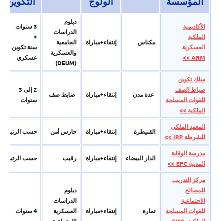
المؤسسة
الولوج
التكوين
دبلوم
الأكاديمية
3 سنوات
الدراسات
الملكية
+
مكناس
إنتقاء+مباراة
الجامعیة
العسكرية
سنة تكوین
والعسكریة
ARM >>
عسكري
(DEUM)
سلك تكوين
ضباط الصف
2 إلى 3
عدة مدن
إنتقاء+مباراة
ضابط صف
للقوات المسلحة
سنوات
الملكية >>
المعهد الملكي
القنيطرة
إنتقاء+مباراة
حارس أمن
حسب الرتبة
للشرطة IRP >>
مدرسة الوقاية
الدار البيضاء
إنتقاء+مباراة
رقيب
حسب الرتبة
المدنية EPC >>
مركز التدريب
للمصالح
دبلوم
الاجتماعية
الدراسات
للقوات المسلحة
تمارة
إنتقاء+مباراة
العسكرية
4 سنوات
الملكية CISS-
الاجتماعية