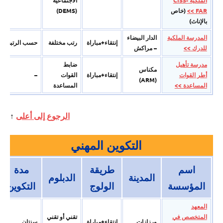
FAR >>
(خاص
(DEMS)
بالإناث)
المدرسة الملكية
الدار البيضاء
إنتقاء+مباراة
رتب مختلفة
حسب الرتبة
للدرك >>
– مراكش
مدرسة تأهيل
ضابط
مكناس
أطر القوات
إنتقاء+مباراة
القوات
–
(ARM)
المساعدة >>
المساعدة
الرجوع إلى أعلى
↑
التكوين المهني
اسم
طريقة
مدة
المدينة
الدبلوم
المؤسسة
الولوج
التكوين
المعھد
المتخصص في
تقني أو تقني
ورزازات
إنتقاء+مباراة
سنتان