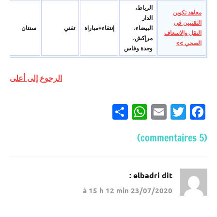
الرباط،
معاهد تكوين
الدار
التقنيين في
البيضاء،
إنتقاء+مباراة
تقني
سنتان
النقل والاسعاف
مرإكش،
الصحي >>
وجدة وفاس
الرجوع إلى أعلى
Partager
WhatsApp
Email
Twitter
Facebook
(5 commentaires)
elbadri
dit :
23/07/2020 à 15 h 12 min