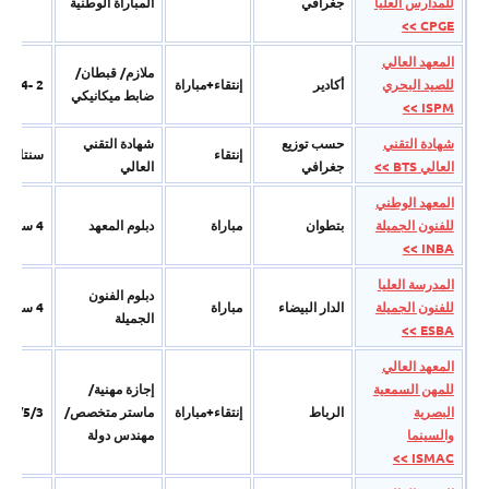
للمدارس العليا
جغرافي
المباراة الوطنیة
CPGE >>
المعهد العالي
ملازم/ قبطان/
للصيد البحري
أكادير
إنتقاء+مباراة
2 -4 سنوات
ضابط میكانیكي
ISPM >>
شهادة التقني
حسب توزيع
شھادة التقني
إنتقاء
سنتان
العالي BTS >>
جغرافي
العالي
المعهد الوطني
للفنون الجميلة
بتطوان
مباراة
دبلوم المعھد
4 سنوات
INBA >>
المدرسة العليا
دبلوم الفنون
للفنون الجميلة
الدار البيضاء
مباراة
4 سنوات
الجمیلة
ESBA >>
المعهد العالي
للمهن السمعية
إجازة مھنیة/
البصرية
الرباط
إنتقاء+مباراة
ماستر متخصص/
5/5/3 سنوات
والسينما
مھندس دولة
ISMAC >>