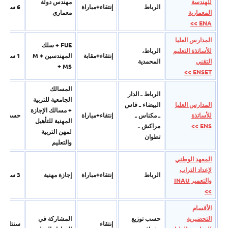
للهندسة
مھندس دولة
الرباط
إنتقاء+مباراة
6 سنوات
المعمارية
معماري
ENA >>
المدارس العليا
FUE + سلك
للأساتذة التعليم
الرباط،
إنتقاء+مقابة
المھندسین + M
1 سنة 3-2-2
التقني
المحمدية
+ MS
ENSET >>
المسالك
الرباط ـ الدار
الجامعیة للتربیة
المدارس العليا
البیضاء ـ فاس
+ مسالك الإجازة
للأساتذة
ـ مكناس ـ
إنتقاء+مباراة
حسب ال
المھنیة للتأھیل
ENS >>
مراكش ـ
لمھن التربیة
تطوان
والتعلیم
المعهد الوطني
لإعداد التراب
الرباط
إنتقاء+مباراة
إجازة مھنیة
3 سنوات
والتعمير INAU
>>
الأقسام
التحضيرية
حسب توزيع
المشاركة في
إنتقاء
سنتان