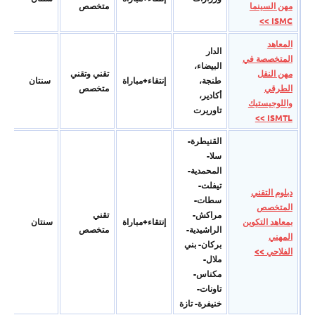
مھن السينما
متخصص
ISMC >>
المعاھد
الدار
المتخصصة في
البیضاء،
مھن النقل
تقني وتقني
طنجة،
إنتقاء+مباراة
سنتان
الطرقي
متخصص
أكادیر،
واللوجیستیك
تاوریرت
ISMTL >>
القنیطرة-
سلا-
المحمدیة-
تیفلت-
دبلوم التقني
سطات-
المتخصص
مراكش-
تقني
بمعاهد التكوين
إنتقاء+مباراة
سنتان
الراشیدیة-
متخصص
المهني
بركان- بني
الفلاحي >>
ملال-
مكناس-
تاونات-
خنیفرة- تازة