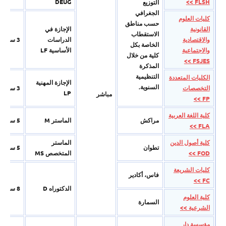
DEUG
FLSH >>
التوزیع
الجغرافي
كليات العلوم
حسب مناطق
القانونية
الإجازة في
الاستقطاب
والاقتصادية
الدراسات
3 سنوات
الخاصة بكل
والاجتماعية
الأساسية LF
كلیة من خلال
FSJES >>
المذكرة
التنظیمیة
الكليات المتعددة
الإجازة المھنیة
السنویة.
التخصصات
3 سنوات
LP
مباشر
FP >>
كلية اللغة العربية
مراكش
الماستر M
5 سنوات
FLA >>
كلية أصول الدين
الماستر
تطوان
5 سنوات
FOD >>
المتخصص MS
كليات الشريعة
فاس، أكادير
FC >>
الدكتوراه D
8 سنوات
كلية العلوم
السمارة
الشرعية >>
مؤسسة دار