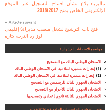
مستجدات
ماليزيا: بلاغ بشأن افتتاح التسجيل عبر الموقع
de
تربوية
الإلكتروني الخاص بمنح 2018/2017
l’article
Article suivant
فتح باب الترشيح لشغل منصب مدير(ة) إقليمي
لوزارة التربية بتازة
مواضيع الامتحانات الإشهادية
الامتحان الوطني للباك مع التصحيح
(1)
إنجازات متميزة للتلاميذ في الامتحان الوطني للباك
(2)
إنجازات متميزة للتلاميذ في الامتحان الوطني للباك
الامتحان الجهوي للباك للرسميين مع التصحيح
الامتحان الجهوي للباك للأحرار مع التصحيح
الامتحان الجهوي للثالثة ثانوي إعدادي وتصحيحها
يخص الترشيح للمؤسسات الجامعية – 2026-2027