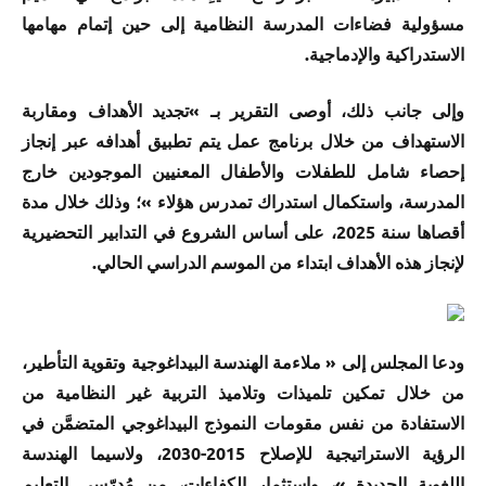
مسؤولية فضاءات المدرسة النظامية إلى حين إتمام مهامها
الاستدراكية والإدماجية.
وإلى جانب ذلك، أوصى التقرير بـ »تجديد الأهداف ومقاربة
الاستهداف من خلال برنامج عمل يتم تطبيق أهدافه عبر إنجاز
إحصاء شامل للطفلات والأطفال المعنيين الموجودين خارج
المدرسة، واستكمال استدراك تمدرس هؤلاء »؛ وذلك خلال مدة
أقصاها سنة 2025، على أساس الشروع في التدابير التحضيرية
لإنجاز هذه الأهداف ابتداء من الموسم الدراسي الحالي.
ودعا المجلس إلى « ملاءمة الهندسة البيداغوجية وتقوية التأطير،
من خلال تمكين تلميذات وتلاميذ التربية غير النظامية من
الاستفادة من نفس مقومات النموذج البيداغوجي المتضمَّن في
الرؤية الاستراتيجية للإصلاح 2015-2030، ولاسيما الهندسة
اللغوية الجديدة »، واستثمار الكفاءات، من مُدرّسي التعليم