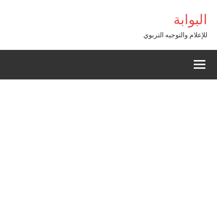
Alle
bet Giriş
البوابة
a
conten
للإعلام والتوجيه التربوي