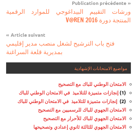
Navigation
Publication précédente
مستجدات
ورشات التقييم البيداغوجي للموارد الرقمية
de
تربوية
المنتجة دورة V@REN 2016
l’article
Article suivant
فتح باب الترشيح لشغل منصب مدير إقليمي
بمديرية قلعة السراغنة
مواضيع الامتحانات الإشهادية
الامتحان الوطني للباك مع التصحيح
(1)
إنجازات متميزة للتلاميذ في الامتحان الوطني للباك
(2)
إنجازات متميزة للتلاميذ في الامتحان الوطني للباك
الامتحان الجهوي للباك للرسميين مع التصحيح
الامتحان الجهوي للباك للأحرار مع التصحيح
الامتحان الجهوي للثالثة ثانوي إعدادي وتصحيحها