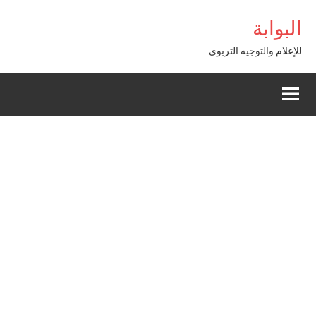
Alle
bet Giriş
البوابة
a
conten
للإعلام والتوجيه التربوي