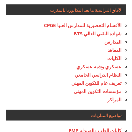
الآفاق الدراسية ما بعد البكالوريا بالمغرب
الأقسام التحضيرية للمدارس العليا CPGE
شهادة التقني العالي BTS
المدارس
المعاهد
الكليات
عسكري وشبه عسكري
النظام الدراسي الجامعي
تعريف عام للتكوين المهني
مؤسسات التكوين المهني
المراكز
مواضيع المباريات
كليات الطب والصيدلة FMP