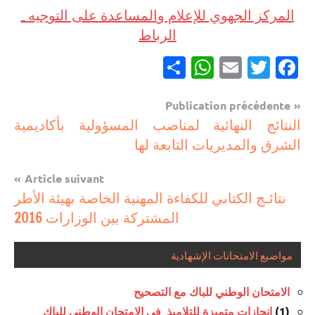
المركز الجهوي للإعلام والمساعدة على التوجيه _
الرباط
Partager
WhatsApp
Email
Twitter
Facebook
Navigation
Publication précédente
مستجدات
النتائج النهائية لمناصب المسؤولية بأكاديمية
de
تربوية
الشرق والمديريات التابعة لها
l’article
Article suivant
نتائـج الكتابي للكفاءة المهنية الخاصة بهيئة الأطر
المشتركة بين الوزارات 2016
مواضيع الامتحانات الإشهادية
الامتحان الوطني للباك مع التصحيح
(1)
إنجازات متميزة للتلاميذ في الامتحان الوطني للباك