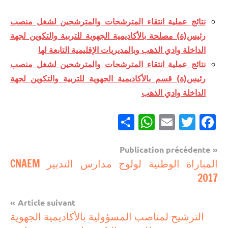
نتائج عملية انتقاء المترشحات والمترشحين لشغل منصب
رئيس(ة) مصلحة بالأكاديمية الجهوية للتربية والتكوين لجهة
الداخلة وادي الذهب وبالمديريات الإقليمية التابعة لها
نتائج عملية انتقاء المترشحات والمترشحين لشغل منصب
رئيس(ة) قسم بالأكاديمية الجهوية للتربية والتكوين لجهة
الداخلة وادي الذهب
Partager
WhatsApp
Email
Twitter
Facebook
Navigation
Publication précédente
مستجدات
المباراة الوطنية لولوج مدارس التدبير CNAEM
de
تربوية
2017
l’article
Article suivant
الترشيح لمناصب المسؤولية بالأكاديمية الجهوية