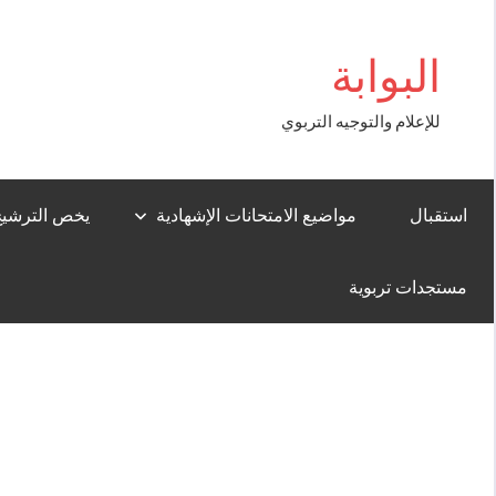
Aller
t Giriş
au
البوابة
contenu
للإعلام والتوجيه التربوي
استقبال
مواضيع الامتحانات الإشهادية
يخص الترشيح لل
مستجدات تربوية