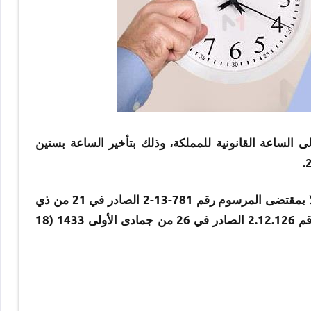
لى الساعة القانونية للمملكة، وذلك بتأخير الساعة بستين
وذكر بلاغ للوزارة، اليوم الثلاثاء 17 أكتوبر، أن هذا الإجراء يأتي عملا بمقتضى المرسوم رقم 781-13-2 الصادر في 21 من ذي
القعدة 1434 هجرية الموافق لـ 28 شتنبر 2013 بتغيير المرسوم رقم 2.12.126 الصادر في 26 من جمادى الأولى 1433 (18