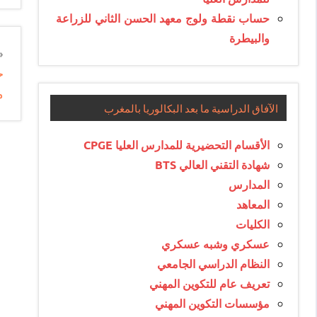
حساب نقطة ولوج معهد الحسن الثاني للزراعة
والبيطرة
n
ج
e
م
e
الآفاق الدراسية ما بعد البكالوريا بالمغرب
الأقسام التحضيرية للمدارس العليا CPGE
شهادة التقني العالي BTS
المدارس
المعاهد
الكليات
عسكري وشبه عسكري
النظام الدراسي الجامعي
تعريف عام للتكوين المهني
مؤسسات التكوين المهني