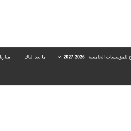
ibom Güncel Giriş
grandpashabet
Jojobet Giriş
betgoo giriş
Jojobe
مؤسسات الجامعية – 2026-2027
ما بعد الباك
مباري