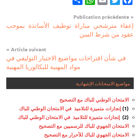
Navigation
Publication précédente
مستجدات
إعفاء مترشحي مباراة توظيف الأساتذة بموجب
de
تربوية
عقود من شرط السن
l’article
Article suivant
في شأن اقتراحات مواضيع الاختبار التوليفي في
مواد المهنية للبكالوريا المهنية
مواضيع الامتحانات الإشهادية
الامتحان الوطني للباك مع التصحيح
(1)
إنجازات متميزة للتلاميذ في الامتحان الوطني للباك
(2)
إنجازات متميزة للتلاميذ في الامتحان الوطني للباك
الامتحان الجهوي للباك للرسميين مع التصحيح
الامتحان الجهوي للباك للأحرار مع التصحيح