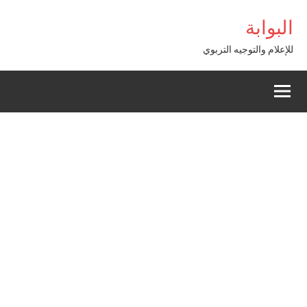
Alle
shabet Giriş
البوابة
a
conten
للإعلام والتوجيه التربوي