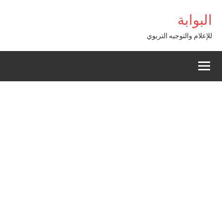
Alle
ibom Giriş
البوابة
a
conten
للإعلام والتوجيه التربوي