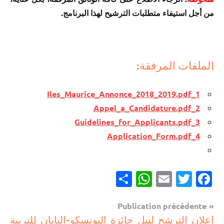
من أجل استيفاء متطلبات الترشيح لهذا البرنامج.
الملفات المرفقة:
1_Iles_Maurice_Annonce_2018_2019.pdf
2_Appel_a_Candidature.pdf
3_Guidelines_for_Applicants.pdf
4_Application_Form.pdf
Partager
WhatsApp
Email
Twitter
Facebook
Navigation
Publication précédente
مستجدات
إعلان الترشح لنيل جائزة اليونسكو-اليابان للتربية
de