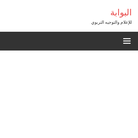
Alle
rlinbet giriş
البوابة
a
conten
للإعلام والتوجيه التربوي