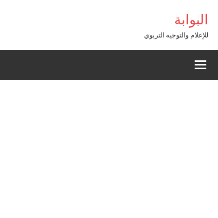
Alle
riş
bigboss
البوابة
a
conten
للإعلام والتوجيه التربوي