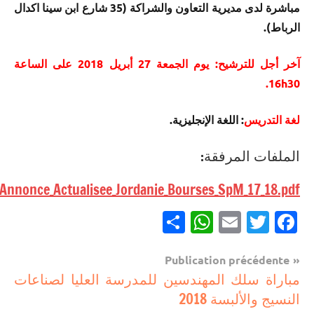
مباشرة لدى مديرية التعاون والشراكة (35 شارع ابن سينا اكدال
الرباط).
آخر أجل للترشيح: يوم الجمعة 27 أبريل 2018 على الساعة
16h30.
لغة التدريس
: اللغة الإنجليزية.
الملفات المرفقة:
Annonce_Actualisee_Jordanie_Bourses_SpM_17_18.pdf
Partager
WhatsApp
Email
Twitter
Facebook
Navigation
Publication précédente
مستجدات
مباراة سلك المهندسين للمدرسة العليا لصناعات
de
تربوية
النسيج والألبسة 2018
l’article