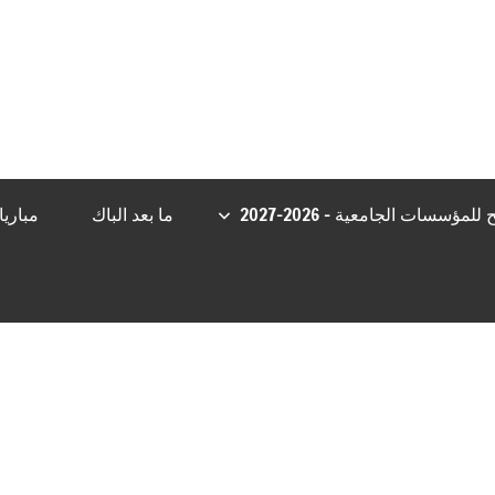
t
casibom giriş
Casibom Güncel Giriş
grandpashabet
Jojobet Giriş
b
مؤسسات الجامعية – 2026-2027
ما بعد الباك
مباري