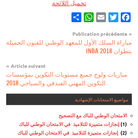
تحميل اللائحة
Partager
WhatsApp
Email
Twitter
Facebook
Navigation
Publication précédente
مستجدات
مباراة السلك الأول للمعهد الوطني للفنون الجميلة
de
تربوية
بتطوان INBA 2018
l’article
Article suivant
مباريات ولوج جميع مستويات التكوين بمؤسسات
التكوين المهني الفندقي والسياحي 2018
مواضيع الامتحانات الإشهادية
الامتحان الوطني للباك مع التصحيح
(1)
إنجازات متميزة للتلاميذ في الامتحان الوطني للباك
(2)
إنجازات متميزة للتلاميذ في الامتحان الوطني للباك