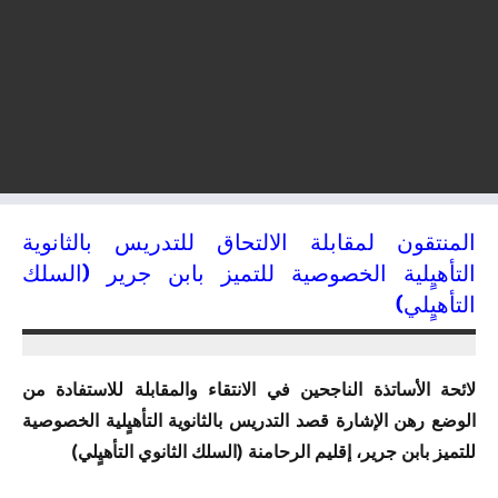
المنتقون لمقابلة الالتحاق للتدريس بالثانوية
التأهيٍلية الخصوصية للتميز بابن جرير (السلك
التأهيٍلي)
06/07/2018
kamal
لائحة الأساتذة الناجحين في الانتقاء والمقابلة للاستفادة من
الوضع رهن الإشارة قصد التدريس بالثانوية التأهيٍلية الخصوصية
للتميز بابن جرير، إقليم الرحامنة (السلك الثانوي التأهيٍلي)