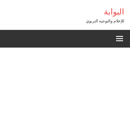
Alle
ss
البوابة
a
conten
للإعلام والتوجيه التربوي