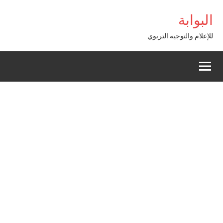
Alle
iriş
bigboss
البوابة
a
conten
للإعلام والتوجيه التربوي