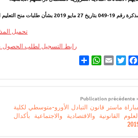
قم 19-049 بتاريخ 27 مايو 2019 بشأن طلبات منح التعليم العالي برسم السنة الجامعية 2019-2020
تحميل المذ
رابط التسجيل لطلب الحصول على
Partager
WhatsApp
Email
Twitter
Facebook
مستجدات
تربوية
Navigatio
Publication précédente
منح
باراة ماستر قانون التبادل الأورو-متوسطي لكلية
d
دراسية
لعلوم القانونية والاقتصادية والاجتماعية بأكدال
l’articl
201