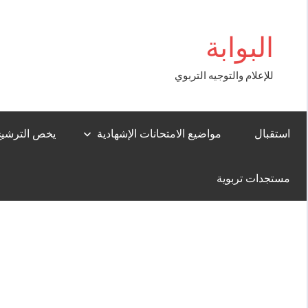
Aller
om Giriş
au
البوابة
contenu
للإعلام والتوجيه التربوي
استقبال
مواضيع الامتحانات الإشهادية
يخص الترشيح لل
مستجدات تربوية