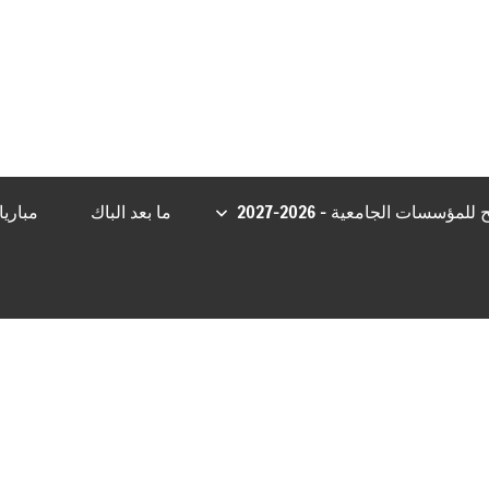
ş
Jojobet Giriş
Grandpashabet
Casibom
Grandpashabet Giriş
Casib
مؤسسات الجامعية – 2026-2027
ما بعد الباك
مباري