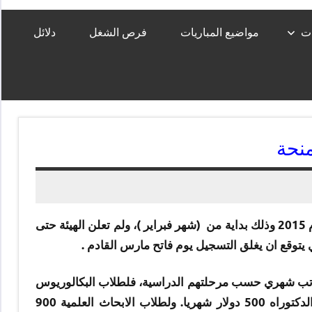
ات
مواضيع المباريات
فرص الشغل
دلائل
منحة
أعلنت هيئة المنح التركية عن موعد بدء التقديم للمنح الدراسية للعام 2015 وذلك بداية من (شهر فبراير )، ولم تعلن الهيئة حتى
مرتب شهري حسب مرحلتهم الدراسية، فلطلاب البكالوريوس
250 دولار شهريا. ولطلاب الماجستير 360 دولار شهريا. ولطلاب الدكتوراه 500 دولار شهريا. ولطلاب الابحاث العلمية 900