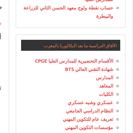
س
حساب نقطة ولوج معهد الحسن الثاني للزراعة
والبيطرة
ش
أ
الآفاق الدراسية ما بعد البكالوريا بالمغرب
الأقسام التحضيرية للمدارس العليا CPGE
شهادة التقني العالي BTS
المدارس
المعاهد
ث
الكليات
عسكري وشبه عسكري
النظام الدراسي الجامعي
تعريف عام للتكوين المهني
مؤسسات التكوين المهني