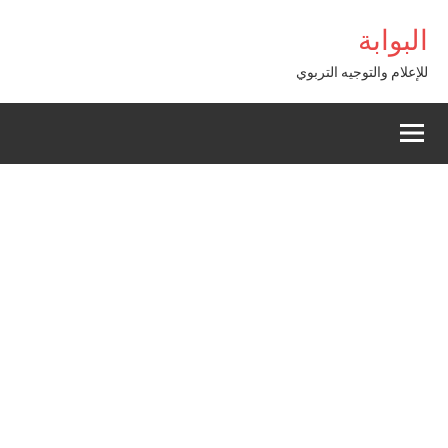
Alle
bet Giriş
البوابة
a
conten
للإعلام والتوجيه التربوي