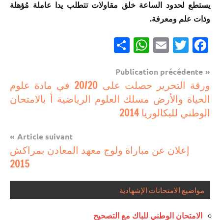
يستطع لحدود الساعة خلق مقاولات تتطلب يدا عاملة مُؤهلة
وذات علم ومعرفة.
Partager
WhatsApp
Email
Twitter
Facebook
Navigation
Publication précédente
مستجدات
ورقة التحرير حصلت على 20/20 في مادة علوم
de
تربوية
الحياة والأرض مسلك العلوم الرياضية أ بالامتحان
l’article
الوطني للبكالوريا 2014
Article suivant
إعلان عن مباراة ولوج معهد المعادن بمراكش
2015
مواضيع الامتحانات الإشهادية
الامتحان الوطني للباك مع التصحيح