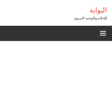
Alle
hsegel giriş
البوابة
a
conten
للإعلام والتوجيه التربوي