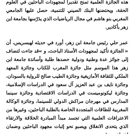
هذه الجائزة العلمية تمنح تقديرا لمجهودات الباحثين في العلوم
الحقة، ويحتضنها البنك الصيني للتنمية، حصل عليها الجامعي
المغربي بنو هاشم في مجال الرياضيات الذي يدَرّسها بجامعة ابن
زهر بأكادير.
عمر حلي رئيس جامعة ابن زهر، أورد في حديثه لهبسريس، أن
« الجائزة تأكيد لمجهودات الأستاذ الباحث، و »قد جاءت لتضاف
إلى جوائز عدة وطنية ودولية حصدها طلبة وأساتذة جامعة ابن
زهر هذا الموسم مثل جائزة المغرب للكتاب وجائزة المعهد
الملكي للثقافة الأمازيغية وجائزة الطيب صالح للرواية بالسودان،
وجائزة نايف بن عبد العزيز آل سعود في الدراسات الإسلامية،
وجائزة ليكونوميست في الدراسات الاقتصادية وجائزة سينما
المدارس في مهرجان مراكش الدولي للسينما، وجائزة الوكالة
المغربية للطاقات المتجددة الخاصة بالطلبة الباحثين، وغيرها من
الاعترافات العلمية التي تجسد مبدأ المبادرة الخلاقة والارتقاء
الذي يتحدى الانغلاق ويصبو نحو إثبات مجهود الباحثين وضمان