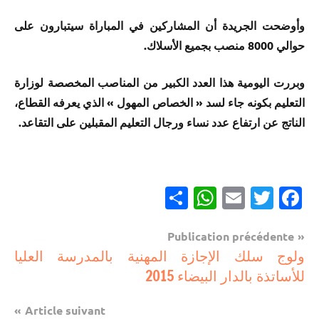
وأوضحت الجريدة أن المشاركين في المباراة سيتبارون على
حوالي 8000 منصب بجميع الأسلاك.
وبررت اليومية هذا العدد الكبير من المناصب المخصصة لوزارة
التعليم بكونه جاء لسد « الخصاص المهول » الذي يعرفه القطاع،
الناتج عن ارتفاع عدد نساء ورجال التعليم المقبلين على التقاعد.
Partager
WhatsApp
Email
Twitter
Facebook
Navigation
Publication précédente
مستجدات
ولوج سلك الإجازة المهنية بالمدرسة العليا
de
تربوية
للأساتذة بالدار البيضاء 2015
l’article
Article suivant