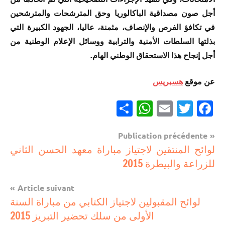
أجل صون مصداقية الباكالوريا وحق المترشحات والمترشحين
في تكافؤ الفرص والإنصاف، مثمنة، عاليا، الجهود الكبيرة التي
بذلتها السلطات الأمنية والترابية ووسائل الإعلام الوطنية من
أجل إنجاح هذا الاستحقاق الوطني الهام.
عن موقع
هسبريس
Partager
WhatsApp
Email
Twitter
Facebook
Navigation
Publication précédente
مستجدات
لوائح المنتقين لاجتياز مباراة معهد الحسن الثاني
de
تربوية
للزراعة والبيطرة 2015
l’article
Article suivant
لوائح المقبولين لاجتياز الكتابي من مباراة السنة
الأولى من سلك تحضير التبريز 2015