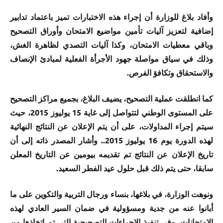
وأفاد بلاغ للوزارة أن إجراء هذه الاختبارات تميز باعتماد تدابير
إضافية لتعزيز آليات تأمين مواضيع الامتحان وأوراق التصحيح
وباقي معطيات الامتحان، وكذا آليات التصدي لظاهرة الغش،
وذلك في سياق مواصلة جهود الأجرأة الفعلية لمبادئ الإنصاف
والاستحقاق وتكافؤ الفرص.
كما انطلقت عملية التصحيح، يضيف البلاغ، بجميع مراكز التصحيح
على المستوى الوطني لتتواصل إلى غاية 15 يوليوز 2015، حيث
سيتم إجراء المداولات، على أن يتم الإعلان عن النتائج النهائية
لهذه الدورة يوم 16 يوليوز 2015.. وأشار المصدر ذاته إلى أن
تاريخ الإعلان عن النتائج تم تقديمه بيومين عن التاريخ المعلن
سابقا، حتى يتم ذلك قبل حلول عيد الفطر السعيد.
ونوهت الوزارة، في بلاغها، بنساء ورجال التربية والتكوين على ما
أبانوا عنه من جدية ومسؤولية في ضمان السير العادي لهذه
الامتحانات، وفي تنفيذ الإجراءات التصحيحية التي تم اتخاذها من