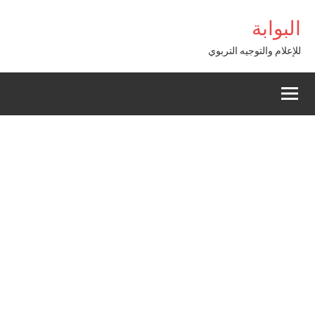
Alle
bom
Casibom
البوابة
a
conten
للإعلام والتوجيه التربوي