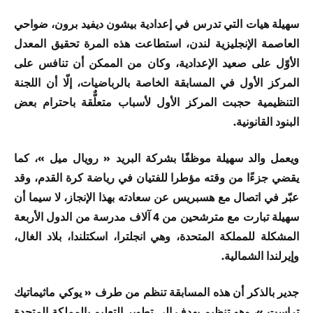
سهيلة هيات التي تدرس في إعدادية بيشون ديفيد برون، ضواحي
العاصمة الإنجليزية لندن، استطاعت هذه المرة تحقيق المعدل
الأوّل على صعيد الإعدادية، وكان من الممكن أن تنافس على
المركز الأول في المسابقة الخاصة بالرباضيات، إلّا أن اللجنة
التنظيمية حجبت المركز الأول لأسباب متعلٌّقة باحترام بعض
البنود القانونية.
ويعمل والد سهيلة موظفًا بشركة البريد « رويال ميل »، كما
يقضي جزءًا من وقته مؤطرا للفتيان في رياضة كرة القدم، وقد
عبّر في اتصال مع هسبريس عن سعادته بهذا الإنجاز، لا سيما أن
سهيلة تبارت مع مترشحين من 4 آلاف مدرسة من الدول الأربعة
المشكلة للمملكة المتحدة، وهي انجلترا، اسكتلندا، بلاد الغال،
وإيرلندا الشمالية.
جدير بالذكر أن هذه المسابقة تنظم من طرف « يوكي ماثيماتيك
تراست »، وهو تنظيم يهدف إلى تطوير التعليم بالمملكة المتحدة