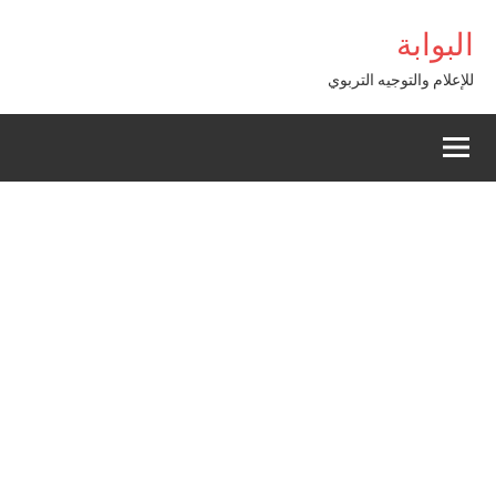
Alle
bom Giriş
البوابة
a
conten
للإعلام والتوجيه التربوي