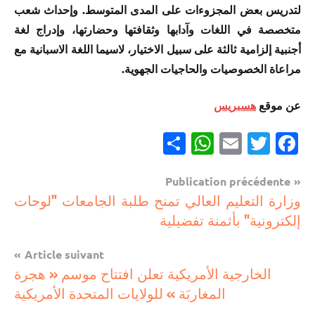
لتدريس بعض المجزوءات على المدى المتوسط. وإحداث شعب
متخصصة في اللغات وآدابها وثقافتها وحضارتها، وإدراج لغة
أجنبية إلزامية ثالثة على سبيل الاختيار، لاسيما اللغة الاسبانية مع
مراعاة الخصوصيات والحاجيات الجهوية.
عن موقع
هسبريس
Partager
WhatsApp
Email
Twitter
Facebook
Navigation
Publication précédente
مستجدات
وزارة التعليم العالي تمنح طلبة الجامعات "لوحات
de
تربوية
إلكترونية" بأثمنة تفضيلية
l’article
Article suivant
الخارجية الأمريكية تعلن افتتاح موسم « هجرة
المغاربَة » للولايات المتحدة الأمريكية