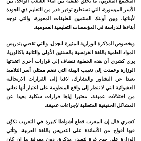
المجتمع المغربي، ما يخلق طبقية بين أبناء الشعب الواحد، بين
الأسر الميسورة، التي تستطيع توفير قدر من التعليم ذي الجودة
لأبنائها، وبين أولئك المنتمين للطبقات المعوزة، والتي توجه
أبناءها للدراسة في المؤسسات التعليمية العمومية.
وبخصوص المذكرة الوزارية المثيرة للجدل، والتي تقضي بتدريس
المواد العلمية باللغة الفرنسية بالسنتين الأولى والثانية باكالوريا،
يرى كشري أن هذه الخطوة تنضاف إلى قرارات أخرى اتخذتها
الوزارة وعمدت إلى تغييب الهيئة التي تضم ممثلي أسر التلاميذ
بعيدا عن التشاور والتشارك، لافتا إلى القرارات الارتجالية
العشوائية التي لا تنظر إلى واقع المنظومة على اعتبار أنها تعاني
من اختلالات عميقة، معتبرا إياها قرارات شكلية بعيدا عن
المشاكل الحقيقية المتطلبة لإجراءات عميقة.
كشري قال إن المغرب قطع أشواطا كبيرة في التعريب تكَوَّن
فيها أفواج من الأساتذة على التدريس باللغة العربية، وتأتي
الوزارة على حين غرة لتصدر مذكرة، دون معرفة ما إن كان