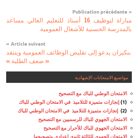
Navigation
Publication précédente
مستجدات
مباراة لتوظيف 16 أستاذ للتعليم العالي مساعد
de
تربوية
بالمدرسة الحسنية للأشغال العمومية
l’article
Article suivant
بنكيران يدعو إلى تقليص الوظائف العمومية وينتقد
« ضعف الطلبة »
مواضيع الامتحانات الإشهادية
الامتحان الوطني للباك مع التصحيح
(1)
إنجازات متميزة للتلاميذ في الامتحان الوطني للباك
(2)
إنجازات متميزة للتلاميذ في الامتحان الوطني للباك
الامتحان الجهوي للباك للرسميين مع التصحيح
الامتحان الجهوي للباك للأحرار مع التصحيح
الامتحان الجهوي للثالثة ثانوي إعدادي وتصحيحها