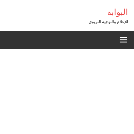
Alle
bom Giriş
البوابة
a
conten
للإعلام والتوجيه التربوي