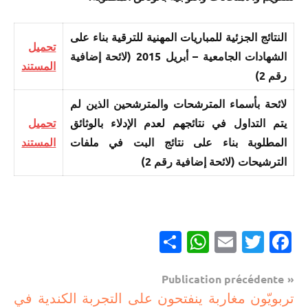
النتائج الجزئية للمباريات المهنية للترقية بناء على
تحميل
الشهادات الجامعية – أبريل 2015 (لائحة إضافية
المستند
رقم 2)
لائحة بأسماء المترشحات والمترشحين الذين لم
يتم التداول في نتائجهم لعدم الإدلاء بالوثائق
تحميل
المطلوبة بناء على نتائج البت في ملفات
المستند
الترشيحات (لائحة إضافية رقم 2)
Partager
WhatsApp
Email
Twitter
Facebook
Navigation
Publication précédente
مستجدات
تربويّون مغاربة ينفتحون على التجربة الكندية في
de