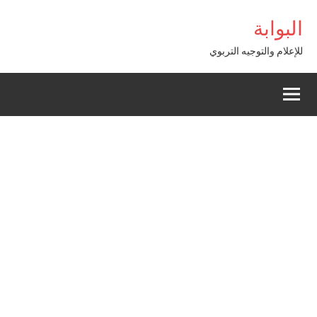
Alle
om Giriş
البوابة
a
conten
للإعلام والتوجيه التربوي