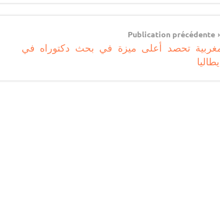
مستجدات
تربوية
Navigatio
Publication précédente
غربية تحصد أعلى ميزة في بحث دكتوراه في
d
يطاليا
l’articl