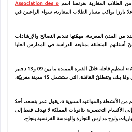
 من الطلاب المغاربة بفرنسا اسم
« Association des
علا بارزا يواكب مسار الطلاب المغاربة، سواء الراغبين في
 AMGE » بتنظيم قافلة إلى عدد من المدن المغربية، مهمّتها تقديم النصائح والإرشادات
ْ أسئلتهم المتعلقة بمتابعة الدراسة في المدارس العليا
ويستعدُّ طلاب المدارس العليا الفرنسية الناشطون بجمعية « AMGE » لتنظيمِ قافلة خلالَ الفترة الممتدة ما بين 09 و13 دجنبر
الجاري، بشراكة مع وزارة التربية الوطنية والتكوين المهني والتجاري وفا بنك، وتنطلقُ القافلة، التي ستشمل 15 مدينة مغربيّة،
 من الأنشطة والمواعيد السنوية »، يقول عمر بنسعد، أحدُ
ة إلى الأقسام التحضيرية بثانويات المملكة لا تهدف فقط إلى
 مباريات ولوج مدارس التجارة والهندسة الفرنسية بنجاح.