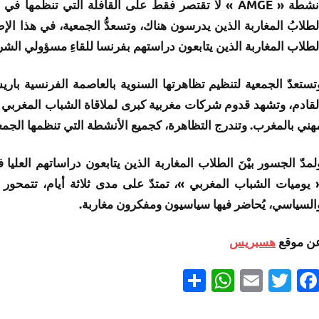
أنشطة « AMGE » لا تقتصر فقط على القافلة التي تنظمه
لطلابُ المغاربة الذين يدرسون هناك، وتسعدُّ الجمعية، في هذا ال
لطلاب المغاربة الذين يتابعون دراستهم بفرنسا للقاءِ مسؤولي الشرك
لقادم، وتشهد قدوم شركات مغربية كبرى لملاقاة الشباب المغربي
هني بالمغرب. وتندرج التظاهرة، كجميع الأنشطة التي تنظمها الجم
لمدّ الجسور بيْنَ الطلاب المغاربة الذين يتابعون دراساتهم الع
 يوميات الشباب المغربي »، تمتدّ على مدى ثلاثة أيام، تتمحور
السياسي، يُحاضر فيها سياسيون ومفكرون مغاربة.
ن موقع
هسبريس
Partager
WhatsApp
Email
Twitter
Facebook