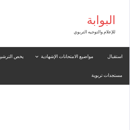
Aller
Casibom
au
البوابة
contenu
للإعلام والتوجيه التربوي
استقبال
مواضيع الامتحانات الإشهادية
يخص الترشيح لل
مستجدات تربوية