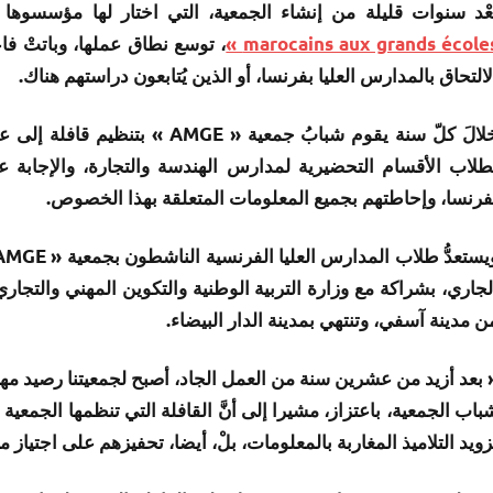
عْد سنوات قليلة من إنشاء الجمعية، التي اختار لها مؤسسوها
marocains aux grands écoles 
، توسع نطاق عملها، وباتتْ فا
لالتحاق بالمدارس العليا بفرنسا، أو الذين يُتابعون دراستهم هناك.
خلالَ كلّ سنة يقوم شبابُ جمعية «
طلاب الأقسام التحضيرية لمدارس الهندسة والتجارة، والإجابة عن
فرنسا، وإحاطتهم بجميع المعلومات المتعلقة بهذا الخصوص.
ن مدينة آسفي، وتنتهي بمدينة الدار البيضاء.
 بعد أزيد من عشرين سنة من العمل الجاد، أصبح لجمعيتنا رصيد مهم
باب الجمعية، باعتزاز، مشيرا إلى أنَّ القافلة التي تنظمها الجمعي
زويد التلاميذ المغاربة بالمعلومات، بلْ، أيضا، تحفيزهم على اجتياز