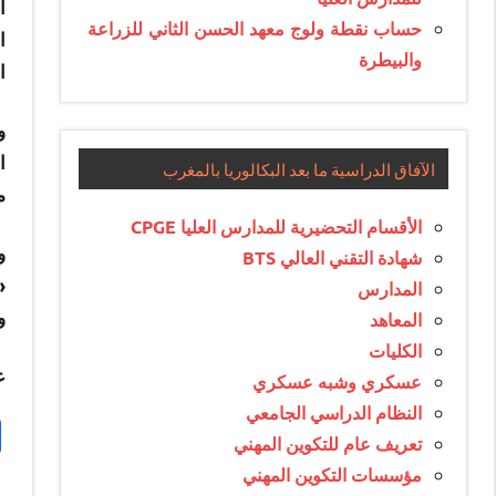
حساب نقطة ولوج معهد الحسن الثاني للزراعة
ا
والبيطرة
ا
ا
الآفاق الدراسية ما بعد البكالوريا بالمغرب
م
الأقسام التحضيرية للمدارس العليا CPGE
و
شهادة التقني العالي BTS
«
المدارس
و
المعاهد
الكليات
ع
عسكري وشبه عسكري
النظام الدراسي الجامعي
تعريف عام للتكوين المهني
مؤسسات التكوين المهني