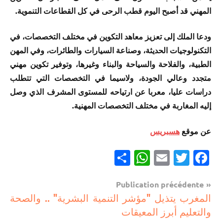
المهني قد أصبح اليوم قطب الرحى في كل القطاعات التنموية.
ودعا الملك إلى تعزيز معاهد التكوين في مختلف التخصصات، في
التكنولوجيات الحديثة، وصناعة السيارات والطائرات، وفي المهن
الطبية، والفلاحة والسياحة والبناء وغيرها، وتوفير تكوين مهني
متجدد وعالي الجودة، ولاسيما في التخصصات التي تتطلب
دراسات عليا، معربا عن ارتياحه للمستوى المشرف الذي وصل
إليه المغاربة في مختلف التخصصات المهنية.
عن موقع
هسبريس
Partager
WhatsApp
Email
Twitter
Facebook
Navigation
Publication précédente
مستجدات
المغرب يتذيل "مؤشر التنمية البشرية" .. والصحة
de
تربوية
والتعليم أبرز المعيقات
l’article