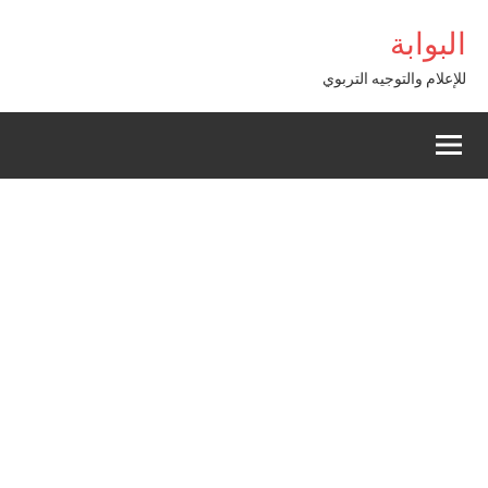
Alle
m Giriş
البوابة
a
conten
للإعلام والتوجيه التربوي