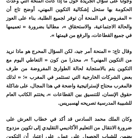
وجوابا على سؤال الجريدة حول ما إذا كانت المنحة التي وعدت
الحكومة بها ستحل إشكالية التكوين المهني، أوضح تاج أن
« المفروض في المنحة أن توفر لجميع الطلبة، بناء على العوز
والحالة الاجتماعية، والاستحقاق »، مطالبا بضرورة « تعميمها
في جميع القطاعات، والرفع من قيمتها ».
وقال تاج: « المنحة أمر جيد، لكن السؤال المحرج هو ماذا نريد
من التكوين المهني؟ »، محذرا من كون « التعاطي اليوم مع
التكوين يتم بالاستجابة لحالة الطوارئ المفروضة من طرف
بعض الشركات الخارجية التي تستثمر في المغرب »؛ « لذلك
فالمغرب محتاج لإستراتيجية واضحة في هذا المجال، على شاكلة
حقوق الإنسان، للتنسيق بين القطاعات »، يختتم الكاتب العام
للشبيبة المدرسية تصريحه لهسبريس.
وكان الملك محمد السادس قد أكد في خطاب العرش على
ضرورة الانتقال من التعليم الأكاديمي التقليدي إلى تكوين مزدوج
يضمن للشباب الحصول على عمل، على اعتبار أن التكوين