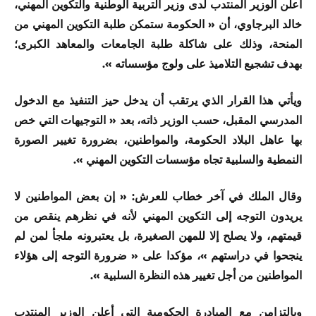
أعلن الوزير المنتدب لدى وزير التربية الوطنية والتكوين المهني،
خالد البرجاوي، أن « الحكومة ستمكن طلبة التكوين المهني من
المنحة، وذلك على شاكلة طلبة الجامعات والمعاهد الكبرى؛
بهدف تشجيع التلاميذ على ولوج مؤسساته ».
ويأتي هذا القرار الذي يرتقب أن يدخل حيز التنفيذ مع الدخول
المدرسي المقبل، حسب الوزير ذاته، بعد « التوجيهات التي خص
بها عاهل البلاد الحكومة، والمواطنين، بضرورة تغيير الصورة
النمطية والسلبية تجاه مؤسسات التكوين المهني ».
وقال الملك في آخر خطاب للعرش: « إن بعض المواطنين لا
يريدون التوجه إلى التكوين المهني لأنه في نظرهم ينقص من
قيمتهم، ولا يصلح إلا للمهن الصغيرة، بل يعتبرونه ملجأ لمن لم
ينجحوا في دراستهم »، مؤكدا على « ضرورة التوجه إلى هؤلاء
المواطنين من أجل تغيير هذه النظرة السلبية ».
وبالتزامن مع المبادرة الحكومية التي أعلن الوزير المنتدب