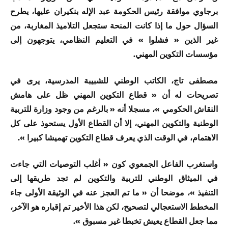
برجاوي موافقة رئيس الحكومة عبد الإله بنكيران عليها، يطرح
السؤال حول ما إذا كانت المنحة ستجعل التلاميذ المغاربة، من
غير الذين « فشلوا » في التعليم النظامي، يتوجهون إلى
مؤسسات التكوين المهني.
مصطفى تاج، الكاتب الوطني للشبيبة المدرسية، يرى في
تصريحات له أن « قطاع التكوين المهني ظل على هامش
النقاش الحكومي »، مسجلا أنه « بالرغم من وجود وزارة للتربية
الوطنية والتكوين المهني، إلا أن القطاع الأول يستحوذ على كل
الاهتمام، في الوقت الذي يعرف قطاع التكوين تهميشا كبيرا ».
واستغرب الفاعل الجمعوي كون « أغلب التوصيات التي جاءت
في الميثاق الوطني للتربية والتكوين لم تجد طريقها إلى
التنفيذ »، موضحا أن « ما تم العجز عنه في الوثيقة الأولى جاء
المخطط الاستعجالي لتصحيح، لكن هذا الأخير تم إقباره هو الآخر،
مما جعل القطاع يعيش تخبطا غير مسبوق ».