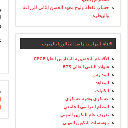
حساب نقطة ولوج معهد الحسن الثاني للزراعة
و
والبيطرة
ا
و
ع
الآفاق الدراسية ما بعد البكالوريا بالمغرب
الأقسام التحضيرية للمدارس العليا CPGE
شهادة التقني العالي BTS
المدارس
المعاهد
n
الكليات
ا
عسكري وشبه عسكري
e
ا
النظام الدراسي الجامعي
e
تعريف عام للتكوين المهني
مؤسسات التكوين المهني