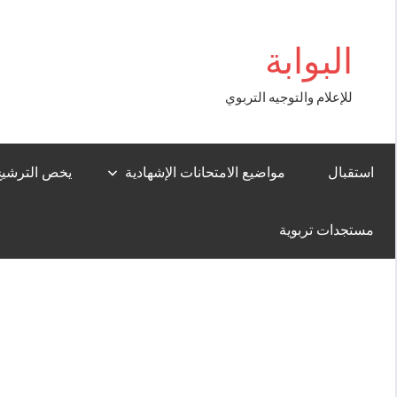
Aller
et Giriş
au
البوابة
contenu
للإعلام والتوجيه التربوي
استقبال
مواضيع الامتحانات الإشهادية
يخص الترشيح لل
مستجدات تربوية