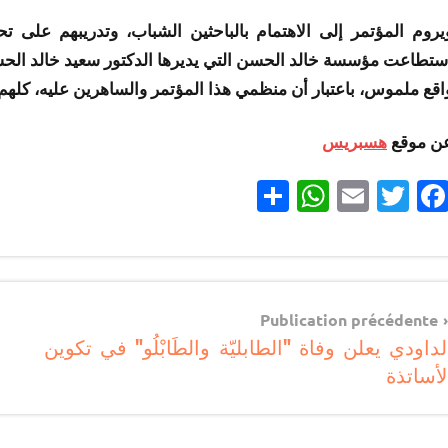
يروم المؤتمر إلى الاهتمام بالباحثين الشباب، وتدريبهم على تح
ستطاعت مؤسسة خالد الحسن التي يديرها الدكتور سعيد خالد الحسن 
اقع ملموس، باعتبار أن منظمي هذا المؤتمر والساهرين عليه، كلهم 
ن موقع
هسبريس
Partager
WhatsApp
Email
Twitter
Facebook
مستجدات
تربوية
Navigatio
Publication précédente
لداودي يعلن وفاة "الطابليّة والطَابْلُو" في تكوين
d
لأساتذة
l’articl