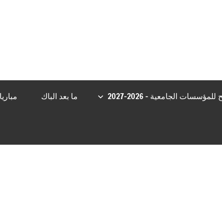
ibom Güncel Giriş
grandpashabet
Jojobet Giriş
betgoo giriş
Jojob
مؤسسات الجامعية – 2026-2027
ما بعد الباك
مباري