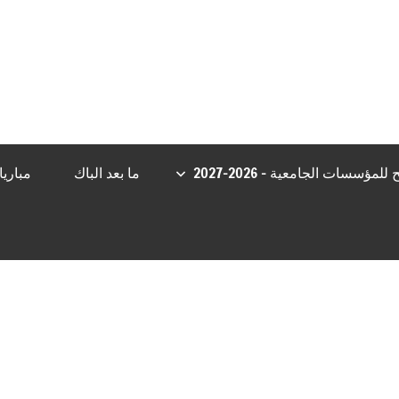
asibom giriş
Casibom Güncel Giriş
grandpashabet
Jojobet Giriş
bi
مؤسسات الجامعية – 2026-2027
ما بعد الباك
مباري