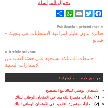
تحميل المراسلة
Partager
WhatsApp
Email
Twitter
Facebook
Navigation
Publication précédente
مستجدات
طائرة بدون طيار لمراقبة الامتحانات في بلجيكا –
de
تربوية
فيديو
l’article
Article suivant
جامعات المملكة تستحوذ على حصّة الأسد من
الإصدارات البحثية
مواضيع الامتحانات الإشهادية
الامتحان الوطني للباك مع التصحيح
(1)
إنجازات متميزة للتلاميذ في الامتحان الوطني للباك
(2)
إنجازات متميزة للتلاميذ في الامتحان الوطني للباك