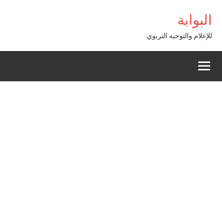
Alle
ş
bigboss
البوابة
a
conten
للإعلام والتوجيه التربوي