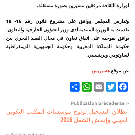
لوزارة الثقافة مرفقين مسيرين بصورة مستقلة.
وتدارس المجلس ووافق على مشروع قانون رقم 16- 18
تقدمت به الوزيرة المنتدبة لدى وزير الشؤون الخارجية والتعاون،
يوافق بموجبه على اتفاق تعاون في مجال الصيد البحري بين
حكومة المملكة المغربية وحكومة الجمهورية الديمقراطية
لساوتومي وبرينسيبي.
عن موقع
هسبريس
Partager
WhatsApp
Email
Twitter
Facebook
Navigation
Publication précédente
مستجدات
انطلاق التسجيل لولوج مؤسسات المكتب التكوين
de
تربوية
المهني وإنعاش الشغل 2016
l’article
Article suivant