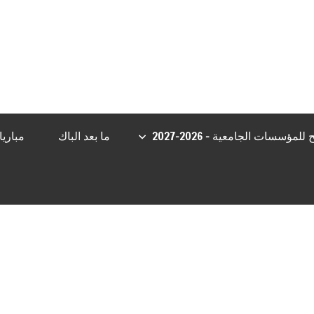
et
casibom giriş
Casibom Güncel Giriş
grandpashabet
Jojobet Giriş
مؤسسات الجامعية – 2026-2027
ما بعد الباك
مباري