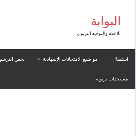
Aller
bigboss
au
البوابة
contenu
للإعلام والتوجيه التربوي
استقبال
مواضيع الامتحانات الإشهادية
يخص الترشيح لل
مستجدات تربوية