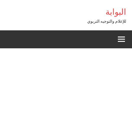
Alle
 Giriş
البوابة
a
conten
للإعلام والتوجيه التربوي