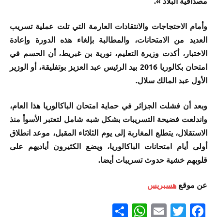
مصداقية البلاد ».
وأمام الاحتجاجات والانتقادات العارمة التي تلت عملية تسريب
العديد من الامتحانات، والمطالبة بإلغاء هذه الدورة وإعادة
الاختبار، أكدت وزيرة التعليم، نورية بن غبريط، أن الحسم في
امتحان بكالوريا 2016 بيد الرئيس عبد العزيز بوتفليقة، أو الوزير
الأول عبد المالك سلال.
وبعد أن فشلت الجزائر في حماية امتحان الباكالوريا هذا العام،
واندلعت فضيحة التسريبات بشكل شبه شامل لتعتبر الأسوأ منذ
الاستقلال، يتطلع المغاربة إلى يوم الثلاثاء المقبل، موعد انطلاق
أولى أيام امتحانات الباكالوريا، ويضع الكثيرون أياديهم على
قلوبهم خشية حدوث تسريبات أيضا.
عن موقع
هسبريس
Partager
WhatsApp
Email
Twitter
Facebook