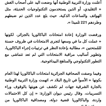
أعلنت وزارة التربية الوطنية أنها وضعت اليد على أصحاب الغش
« التقليدي، أو الذين يستخدمون التكنولوجيات الحديثة، مثل
الهواتف والساعات الذكية، حيث بلغ عدد الذين تم ضبطهم
وطردهم 221 تلميذا ».
ورفضت الوزارة إعادة امتحانات الباكالوريا بالجزائر، لكونها
« عملت كل ما في وسعها لتجرى الامتحانات في ظروف حسنة
للمُمتحنين »، مطالبة بإعادة النظر في ترتيبات إجراء الباكالوريا،
وتطوير أساليب مراقبة الامتحانات التي لم تعد تتماشى مع
التطور التكنولوجي والمناهج البيداغوجية.
وفيما وصفت الصحافية الجزائرية امتحانات الباكالوريا لهذا العام
بكونها « الأسوأ في تاريخ البلاد »، اتهمت وزارة التربية الوطنية
بالجارة الشرقية جهات لم تكشف عن هويتها بالوقوف وراء
التسريبات، وقال رئيس ديوان الوزارة: « إن كل الاحتمالات
واردة، والباكالوريا قضية دولة، ومصداقية الباكالوريا من