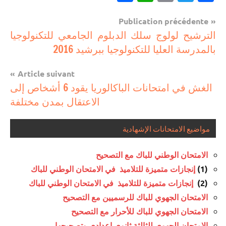
Navigation
Publication précédente
مستجدات
الترشيح لولوج سلك الدبلوم الجامعي للتكنولوجيا
de
تربوية
بالمدرسة العليا للتكنولوجيا ببرشيد 2016
l’article
Article suivant
الغش في امتحانات الباكالوريا يقود 6 أشخاص إلى
الاعتقال بمدن مختلفة
مواضيع الامتحانات الإشهادية
الامتحان الوطني للباك مع التصحيح
(1)
إنجازات متميزة للتلاميذ في الامتحان الوطني للباك
(2)
إنجازات متميزة للتلاميذ في الامتحان الوطني للباك
الامتحان الجهوي للباك للرسميين مع التصحيح
الامتحان الجهوي للباك للأحرار مع التصحيح
الامتحان الجهوي للثالثة ثانوي إعدادي وتصحيحها