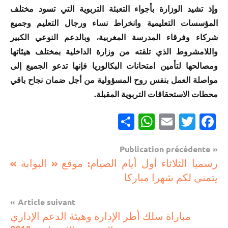
وإذ تشيد الوزارة بأجواء التعبئة التربوية التي تسود مختلف
المؤسسات التعليمية وانخراط نساء ورجال التعليم وجميع
شركاء وفرقاء المدرسة المغربية، وبالدعم النوعي الكبير
واللامشروط الذي تلقته من وزارة الداخلية بمختلف هيئاتها
ومصالحها لتأمين امتحانات البكالوريا فإنها تدعو الجميع إلى
مواصلة العمل بنفس روح المسؤولية من أجل ضمان نجاح باقي
محطات الاستحقاقات التربوية المقبلة.
Partager
WhatsApp
Email
Twitter
Facebook
Navigation
Publication précédente
مستجدات
رسميا الثلاثاء أول أيام الصيام: موقع « البوابة »
de
تربوية
يتمنى لكم شهرا مباركا
l’article
Article suivant
مباراة سلك أطر الإدارة وهيئة الدعم الإداري