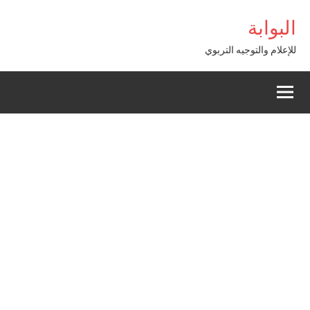
Alle
Casibom
البوابة
a
conten
للإعلام والتوجيه التربوي