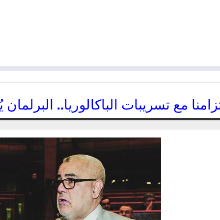
زامنا مع تسريبات الباكالوريا.. البرلما
07/06/2016
kamal