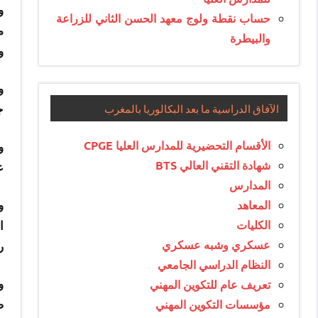
و
حساب نقطة ولوج معهد الحسن الثاني للزراعة
م
والبيطرة
و
و
الآفاق الدراسية ما بعد البكالوريا بالمغرب
ج
الأقسام التحضيرية للمدارس العليا CPGE
و
شهادة التقني العالي BTS
ع
المدارس
المعاهد
و
الكليات
ا
عسكري وشبه عسكري
ر
النظام الدراسي الجامعي
و
تعريف عام للتكوين المهني
مؤسسات التكوين المهني
ض