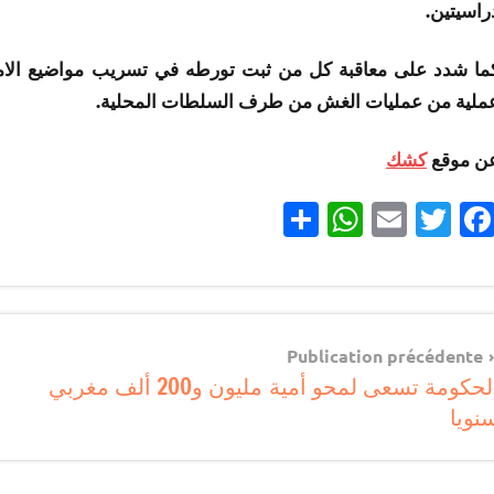
راسيتين.
ما شدد على معاقبة كل من ثبت تورطه في تسريب مواضيع الامتحا
ملية من عمليات الغش من طرف السلطات المحلية.
ن موقع
كشك
Partager
WhatsApp
Email
Twitter
Facebook
مستجدات
تربوية
Navigatio
Publication précédente
الحكومة تسعى لمحو أمية مليون و200 ألف مغربي
d
نويا
l’articl