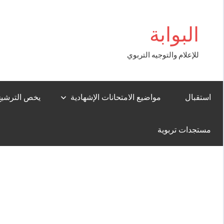
Aller
asibom
au
البوابة
contenu
للإعلام والتوجيه التربوي
استقبال
مواضيع الامتحانات الإشهادية
يخص الترشيح لل
مستجدات تربوية