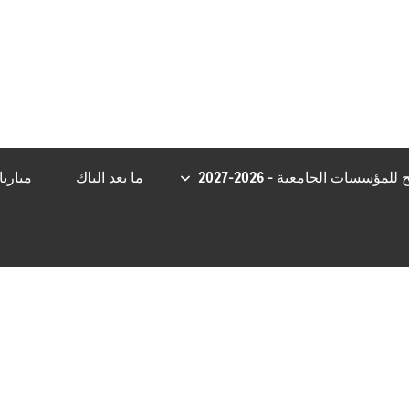
iş
grandpashabet
Jojobet Giriş
betine giriş
Jojobet Giriş
Casibom
C
مؤسسات الجامعية – 2026-2027
ما بعد الباك
مباري