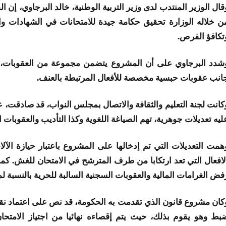
قال الوزير المنتدب لدى وزير التربية الوطنية، خالد البرجاوي، إ
ن خلاله الوزارة تحقيق حكامة جيدة للامتحانات في الشهادات وا
تكافؤ الفرص.
شدد البرجاوي على أن المشروع يتضمن مجموعة من العقوبات، إذ أ
انب عقوبات حبسية مخصصة للأفعال المرتبطة بالعنف.
كانت لجنة التعليم والثقافة والاتصال بمجلس النواب، قد صادقت،
ليه تعديلات جوهرية، تهم الصياغة اللغوية وكذا التأديب والعقوبات 
همت التعديلات التي تم إدخالها على المشروع باعتبار حيازة الآل
لافعال التي تعد ارتكابا من طرف المترشح في الامتحان للغش. كم
فض الغرامات المالية والعقوبات السجنية السالبة للحرية بالنسبة
كان مشروع قانون الذي تقدمت به الحكومة، قد نص على اعتماد ن
بط وهو يقوم بذلك، حيث يتم إقصاءه نهائيا من اجتياز الامتحا