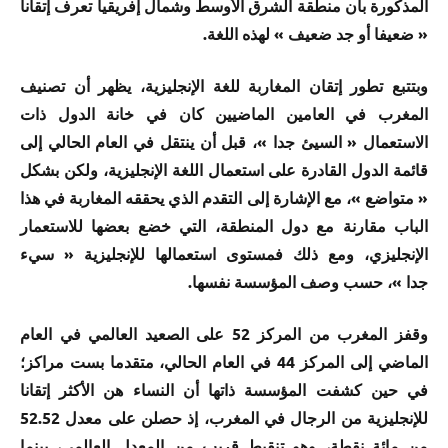
المذكورة بأن منطقة الشرق الأوسط وشمال إفريقيا تعرف إتقانا
« ضعيفا أو جد ضعيف » لهذه اللغة.
وبتتبع تطور إتقان المغاربة للغة الإنجليزية، يظهر أن تصنيف
المغرب في العامين الماضيين كان في خانة الدول ذات
الاستعمال « السيئ جدا »، قبل أن ينتقل في العام الحالي إلى
قائمة الدول القادرة على استعمال اللغة الإنجليزية، ولكن بشكل
« متواضع »، مع الإشارة إلى التقدم الذي يحققه المغاربة في هذا
الباب مقارنة مع دول المنطقة، التي خضع بعضها للاستعمار
الإنجليزي، ومع ذلك فمستوى استعمالها للإنجليزية « سيء
جدا »، حسب وصف المؤسسة نفسها.
وقفز المغرب من المركز 52 على الصعيد العالمي في العام
الماضي إلى المركز 44 في العام الحالي، متقدما بست مراكز؛
في حين كشفت المؤسسة ذاتها أن النساء هن الأكثر إتقانا
للإنجليزية من الرجال في المغرب، إذ حصلن على معدل 52.52
من مائة نقطة، وهو تنقيط قريب من المعدل العالمي، بينما