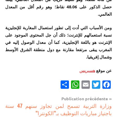
حصل الذكور على 48.06 نقاط؛ وهو رقم أقل من المعدل
العالمي.
ومن الأسباب التي أدت إلى تطور استعمال المغاربة للإنجليزية
نسبة استعمالهم للإنترنت؛ ذلك أن جل المحتوى الموجود على
الإنترنت هو باللغة الإنجليزية، كما أن معدل الوصول إليه في
المغرب يبقى مرتفعا مقارنة مع دول منطقة الشرق الأوسط
وشمال إفريقيا.
عن موقع
هسبريس
Partager
WhatsApp
Email
Twitter
Facebook
Navigation
Publication précédente
مستجدات
وزارة التربية تسمح لمن تجاوز سنهم 47 سنة
de
تربوية
باجتياز مباريات التوظيف بـ”الكونترا”
l’article