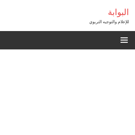
Alle
bom Giriş
البوابة
a
conten
للإعلام والتوجيه التربوي