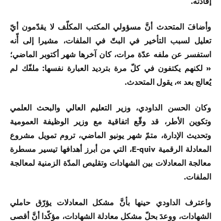
إفادته.
وأضافَ المتحدث أنَّ مسؤولي المكتب المكلّف لا يقدّمون أيّ
تعليل لسبب التأخير في البتّ في الملفات، مشيرا إلى أّنه
استفسر عن ملفه عدّة مرات، كان آخرها شهر أكتوبر الماضي؛
« لكنهم يكتفون في كلّ مرة بترديد العبارة نفسها: ملفّك لم
يُعالج بعد »، يقول المتحدث.
وكان الحسن الداودي، وزير التعليم العالي والبحث العلمي
وتكوين الأطر، قد وقّع اتفاقية مع وزير الوظيفة العمومية
وتحديث الإدارة، متمّ شهر يونيو الماضي، تروم تمويل مشروع
المعادلة الرقمية E-quiv، التي من أبرز أهدافها تيسير مسطرة
معالجة المعادلات بين الشهادات وتقليص المدّة الزمنية لمعالجة
الملفات.
واعترف الداودي حينها بأنَّ مشكل المعادلات يؤرّق حاملي
الشهادات، ووعدَ بحلّ مشكل معادلة الشهادات، مؤكّدا أنَّ أقصى