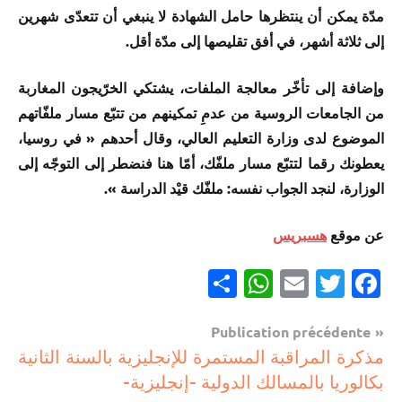
مدّة يمكن أن ينتظرها حامل الشهادة لا ينبغي أن تتعدّى شهرين
إلى ثلاثة أشهر، في أفق تقليصها إلى مدّة أقل.
وإضافة إلى تأخّر معالجة الملفات، يشتكي الخرّيجون المغاربة
من الجامعات الروسية من عدمِ تمكينهم من تتبّع مسار ملفّاتهم
الموضوع لدى وزارة التعليم العالي، وقال أحدهم « في روسيا،
يعطونك رقما لتتبّع مسار ملفّك، أمّا هنا فنضطر إلى التوجّه إلى
الوزارة، لنجد الجواب نفسه: ملفّك قيْد الدراسة ».
عن موقع
هسبريس
Partager
WhatsApp
Email
Twitter
Facebook
Navigation
Publication précédente
مستجدات
مذكرة المراقبة المستمرة للإنجليزية بالسنة الثانية
de
تربوية
بكالوريا بالمسالك الدولية –إنجليزية-
l’article