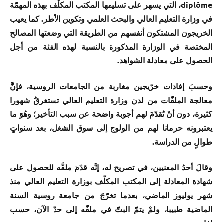
diplôme، التي يسهر على تسليمها المكتب المكلّف بهذه المهمّة
في وزارة التعليم العالي والبحث العلمي وتكوين الأطر. كما يعيب
الخريجون المشتكون أنفسهم من الطريقة التي وضعتها المصالح
المختصة في الوزارة المذكورة بالنسبة لهذه الفئة من أجل
الحصول على معادلة الشواهد.
وحسبَ إفادات خرّيجين مغاربة من الجامعات الروسية، فإنَّ
معالجة الملفّات من لدن وزارة التعليم العالي تستغرقُ شهورا
كثيرة، دون أنْ تُقدّمَ لهم أجوبة واضحة عن سبب التأخير؛ وهُوَ ما
يعتبرونه حرمانا لهم من الولوج إلى سوق الشغل، بعد سنواتٍ
طوالٍ من الدراسة.
وقالَ أحدُ المعنيين، في تصريح له، إنَّه قدّمَ ملفَّه للحصول على
شهادة المعادلة إلى المكتب المكلّف بوزارة التعليم العالي منذ
شهر يوليوز الماضي، بعدما تخرّجَ من جامعة روسية السنة
الماضية طبيبا، ولمْ يتمّ البتّ في ملفّه إلى حدّ الآن، حسب