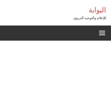
Alle
bom Giriş
البوابة
a
conten
للإعلام والتوجيه التربوي