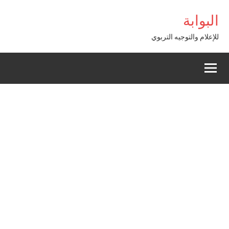
Alle
ş
البوابة
a
conten
للإعلام والتوجيه التربوي