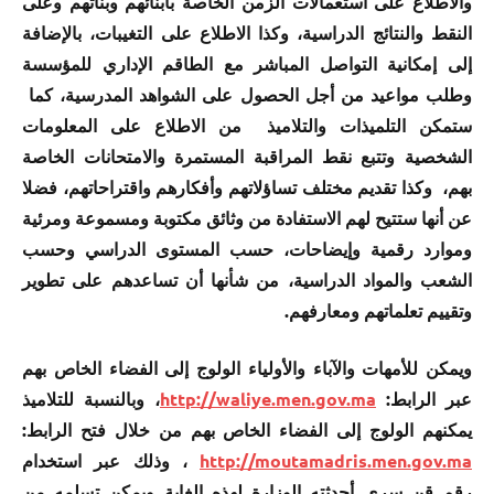
والاطلاع على استعمالات الزمن الخاصة بأبنائهم وبناتهم وعلى
النقط والنتائج الدراسية، وكذا الاطلاع على التغيبات، بالإضافة
إلى إمكانية التواصل المباشر مع الطاقم الإداري للمؤسسة
وطلب مواعيد من أجل الحصول على الشواهد المدرسية، كما
ستمكن التلميذات والتلاميذ من الاطلاع على المعلومات
الشخصية وتتبع نقط المراقبة المستمرة والامتحانات الخاصة
بهم، وكذا تقديم مختلف تساؤلاتهم وأفكارهم واقتراحاتهم، فضلا
عن أنها ستتيح لهم الاستفادة من وثائق مكتوبة ومسموعة ومرئية
وموارد رقمية وإيضاحات، حسب المستوى الدراسي وحسب
الشعب والمواد الدراسية، من شأنها أن تساعدهم على تطوير
وتقييم تعلماتهم ومعارفهم.
ويمكن للأمهات والآباء والأولياء الولوج إلى الفضاء الخاص بهم
عبر الرابط:
http://waliye.men.gov.ma
، وبالنسبة للتلاميذ
يمكنهم الولوج إلى الفضاء الخاص بهم من خلال فتح الرابط:
http://moutamadris.men.gov.ma
، وذلك عبر استخدام
رقم قن سري أحدثته الوزارة لهذه الغاية ويمكن تسلمه من