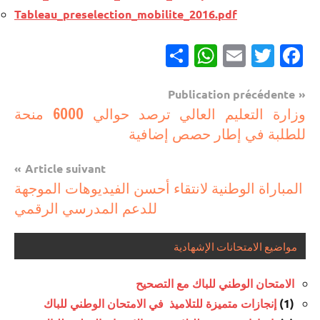
Tableau_preselection_mobilite_2016.pdf
Partager
WhatsApp
Email
Twitter
Facebook
Navigation
Publication précédente
مستجدات
وزارة التعليم العالي ترصد حوالي 6000 منحة
de
تربوية
للطلبة في إطار حصص إضافية
l’article
Article suivant
المباراة الوطنية لانتقاء أحسن الفيديوهات الموجهة
للدعم المدرسي الرقمي
مواضيع الامتحانات الإشهادية
الامتحان الوطني للباك مع التصحيح
إنجازات متميزة للتلاميذ في الامتحان الوطني للباك
(1)