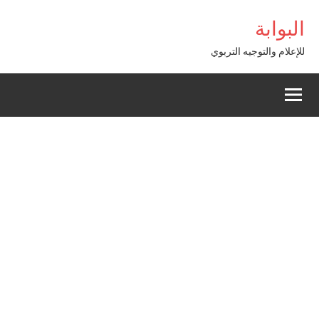
Alle
etpark giriş
البوابة
a
conten
للإعلام والتوجيه التربوي