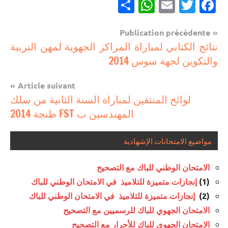
Partager
WhatsApp
Email
Twitter
Facebook
Navigation
Publication précédente
مستجدات
نتائج الكتابي لمباراة المراكز الجهوية لمهن التربية
de
تربوية
والتكوين لجهة سوس 2014
l’article
Article suivant
لوائح المنتقين لمباراة السنة الثانية من سلك
المهندسين ب FST طنجة 2014
مواضيع الامتحانات الإشهادية
الامتحان الوطني للباك مع التصحيح
(1)
إنجازات متميزة للتلاميذ في الامتحان الوطني للباك
(2)
إنجازات متميزة للتلاميذ في الامتحان الوطني للباك
الامتحان الجهوي للباك للرسميين مع التصحيح
الامتحان الجهوي للباك للأحرار مع التصحيح