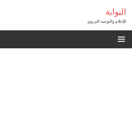
Alle
sibom Giriş
البوابة
a
conten
للإعلام والتوجيه التربوي