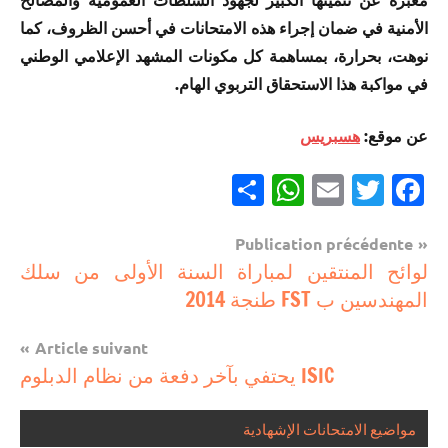
الأمنية في ضمان إجراء هذه الامتحانات في أحسن الظروف، كما
نوهت، بحرارة، بمساهمة كل مكونات المشهد الإعلامي الوطني
في مواكبة هذا الاستحقاق التربوي الهام.
عن موقع:
هسبريس
Partager
WhatsApp
Email
Twitter
Facebook
Navigation
Publication précédente
مستجدات
لوائح المنتقين لمباراة السنة الأولى من سلك
de
تربوية
المهندسين ب FST طنجة 2014
l’article
Article suivant
ISIC يحتفي بآخر دفعة من نظام الدبلوم
مواضيع الامتحانات الإشهادية