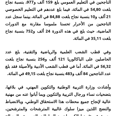
الناجحين في التعليم العمومي بلغ 159 ألف و977، بنسبة نجاح
بلغت 54,80 في المائة، فيما بلغ عددهم في التعليم الخصوصي
21 ألف و10 بنسبة نجاح بلغت 84,88 في المائة، بينما سجل عدد
الناجحين من الأحرار تحسنا ملموسا مقارنة مع الدورات
الماضية، حيث بلغ في هذه الدورة 24 ألف و752 بنسبة نجاح
بلغت 35,11 في المائة.
وفي قطب الشعب العلمية والرياضية والتقنية، بلغ عدد
الحاصلين على الباكالوريا 121 ألف و256 بنسبة نجاح بلغت
56,32 في المائة. أما في قطب الشعب الأدبية والأصيلة فقد بلغ
عدد الناجحين 84 ألف و483 بنسبة نجاح بلغت 49,15 في المائة.
وأشادت وزارة التربية الوطنية والتكوين المهني، في بلاغها،
بتضحيات نساء ورجال التربية والتكوين وبما أبانوا عنه من مهنية
عالية لإنجاح جميع محطات هذا الاستحقاق الوطني، وبالانضباط
والنضج اللذين ميزا سلوك غالبية المترشحات والمترشحين،
معبرة عن تثمينها الكبير لجهود السلطات العمومية والمصالح